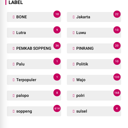
LABEL
18
22
BONE
Jakarta
9
13
Lutra
Luwu
36
20
PEMKAB SOPPENG
PINRANG
1
10
Palu
Politik
1
133
Terpopuler
Wajo
8
168
palopo
polri
614
4
soppeng
sulsel