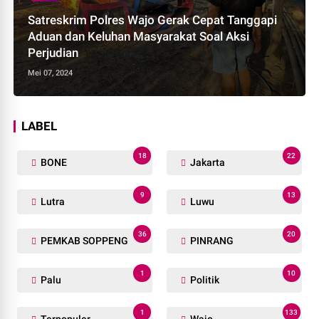
Satreskrim Polres Wajo Gerak Cepat Tanggapi
Aduan dan Keluhan Masyarakat Soal Aksi
Perjudian
Mei 07, 2024
LABEL
18
22
BONE
Jakarta
9
13
Lutra
Luwu
36
20
PEMKAB SOPPENG
PINRANG
1
10
Palu
Politik
1
133
Terpopuler
Wajo