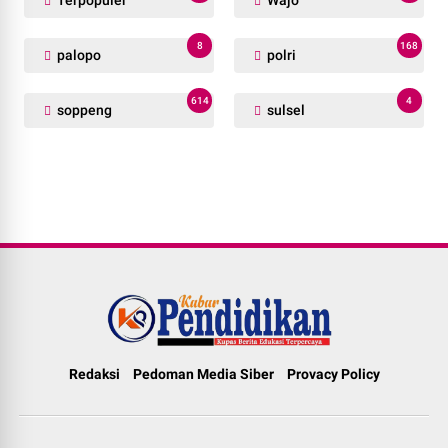
8
168
palopo
polri
614
4
soppeng
sulsel
Redaksi
Pedoman Media Siber
Provacy Policy