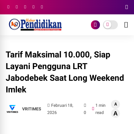
Tarif Maksimal 10.000, Siap
Layani Pengguna LRT
Jabodebek Saat Long Weekend
Imlek
A
Februari 18,
1 min
VRITIMES
2026
0
read
A