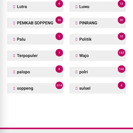
9
13
Lutra
Luwu
36
20
PEMKAB SOPPENG
PINRANG
1
10
Palu
Politik
1
133
Terpopuler
Wajo
8
168
palopo
polri
614
4
soppeng
sulsel