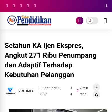
Setahun KA Ijen Ekspres,
Angkut 271 Ribu Penumpang
dan Adaptif Terhadap
Kebutuhan Pelanggan
A
Februari 09,
2 min
VRITIMES
2026
0
read
A