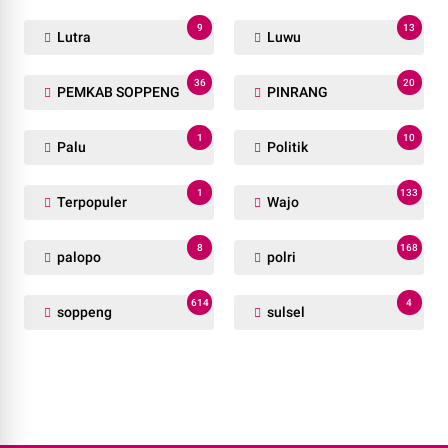
9
13
Lutra
Luwu
36
20
PEMKAB SOPPENG
PINRANG
1
10
Palu
Politik
1
133
Terpopuler
Wajo
8
168
palopo
polri
614
4
soppeng
sulsel