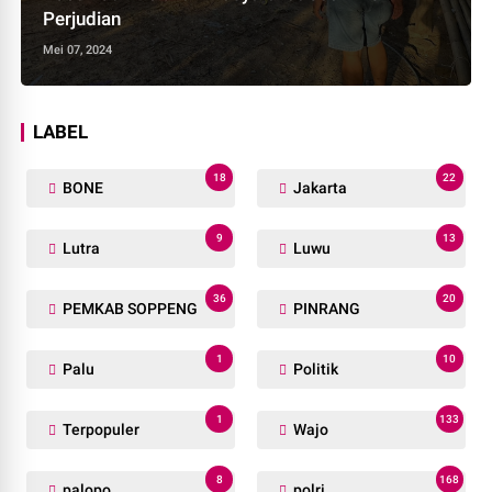
Perjudian
Mei 07, 2024
LABEL
18
22
BONE
Jakarta
9
13
Lutra
Luwu
36
20
PEMKAB SOPPENG
PINRANG
1
10
Palu
Politik
1
133
Terpopuler
Wajo
8
168
palopo
polri