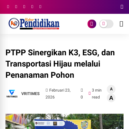
PTPP Sinergikan K3, ESG, dan
Transportasi Hijau melalui
Penanaman Pohon
A
Februari 23,
3 min
VRITIMES
2026
0
read
A