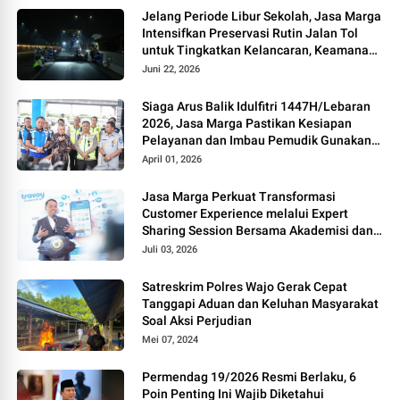
Jelang Periode Libur Sekolah, Jasa Marga
Intensifkan Preservasi Rutin Jalan Tol
untuk Tingkatkan Kelancaran, Keamanan
dan Kenyamanan Perjalanan
Juni 22, 2026
Siaga Arus Balik Idulfitri 1447H/Lebaran
2026, Jasa Marga Pastikan Kesiapan
Pelayanan dan Imbau Pemudik Gunakan
Rest Area Alternatif
April 01, 2026
Jasa Marga Perkuat Transformasi
Customer Experience melalui Expert
Sharing Session Bersama Akademisi dan
Praktisi
Juli 03, 2026
Satreskrim Polres Wajo Gerak Cepat
Tanggapi Aduan dan Keluhan Masyarakat
Soal Aksi Perjudian
Mei 07, 2024
Permendag 19/2026 Resmi Berlaku, 6
Poin Penting Ini Wajib Diketahui