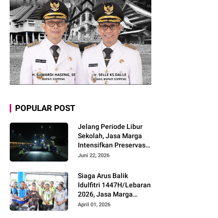
POPULAR POST
Jelang Periode Libur
Sekolah, Jasa Marga
Intensifkan Preservasi
Rutin Jalan Tol untuk
Juni 22, 2026
Tingkatkan Kelancaran,
Keamanan dan
Siaga Arus Balik
Kenyamanan
Idulfitri 1447H/Lebaran
Perjalanan
2026, Jasa Marga
Pastikan Kesiapan
April 01, 2026
Pelayanan dan Imbau