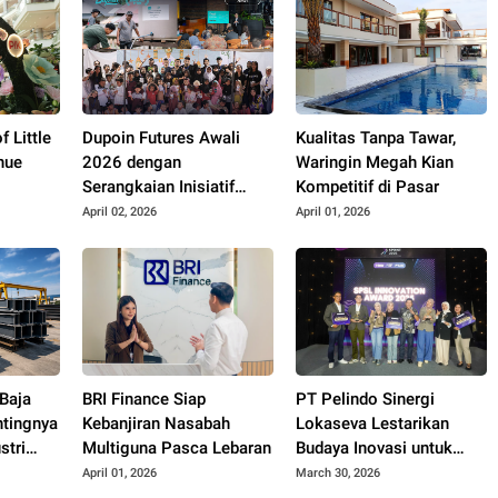
f Little
Dupoin Futures Awali
Kualitas Tanpa Tawar,
nue
2026 dengan
Waringin Megah Kian
Serangkaian Inisiatif
Kompetitif di Pasar
Sosial dan Kolaborasi
April 02, 2026
April 01, 2026
Industri
Baja
BRI Finance Siap
PT Pelindo Sinergi
ntingnya
Kebanjiran Nasabah
Lokaseva Lestarikan
stri
Multiguna Pasca Lebaran
Budaya Inovasi untuk
Perkuat Kinerja
April 01, 2026
March 30, 2026
Berkelanjutan Lewat