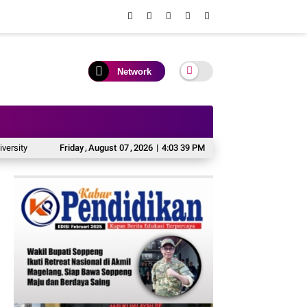
Network
ujudkan Langkah Awal Menuju Karier Global
Friday
,
August
07
,
2026
|
4:03 40 PM
KAI Daop 2 Pastikan Keselam