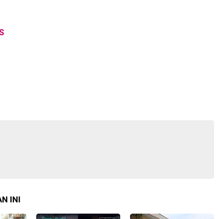
S
N INI