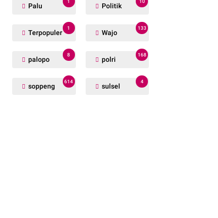
1
10
Palu
Politik
1
133
Terpopuler
Wajo
8
168
palopo
polri
614
4
soppeng
sulsel