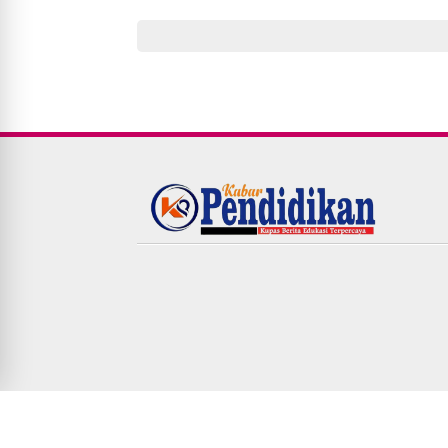
© Copyright
2026
-
KABARPENDIDIKAN.COM|Kupas Berit