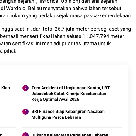
dangan sejarah (Historical Opinion) dari ahli sejarah
Widi Wardojo. Beliau menyatakan bahwa lahan tersebut
turan hukum yang berlaku sejak masa pasca-kemerdekaan.
ngga saat ini, dari total 26,7 juta meter persegi aset yang
h berhasil mensertifikasi lahan seluas 11.047.794 meter
tan sertifikasi ini menjadi prioritas utama untuk
 pihak.
 Kian
Zero Accident di Lingkungan Kantor, LRT
Jabodebek Catat Kinerja Keselamatan
Kerja Optimal Awal 2026
BRI Finance Siap Kebanjiran Nasabah
Multiguna Pasca Lebaran
an
Dukung Kelancaran Perjalanan Lebaran