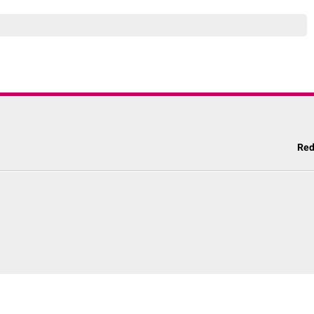
Program SPRINT
Red
a Edukasi Terpercaya