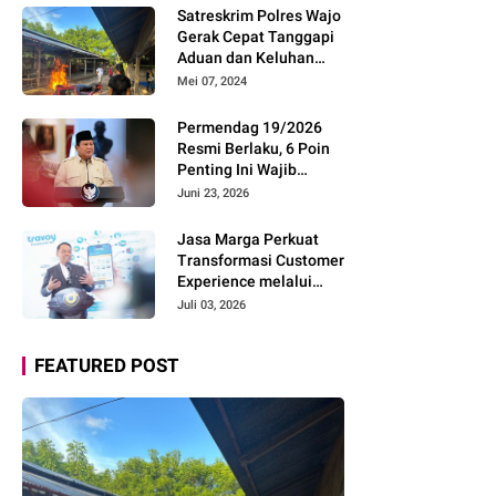
Pemudik Gunakan Rest
Satreskrim Polres Wajo
Area Alternatif
Gerak Cepat Tanggapi
Aduan dan Keluhan
Masyarakat Soal Aksi
Mei 07, 2024
Perjudian
Permendag 19/2026
Resmi Berlaku, 6 Poin
Penting Ini Wajib
Diketahui Pengusaha
Juni 23, 2026
Digital
Jasa Marga Perkuat
Transformasi Customer
Experience melalui
Expert Sharing Session
Juli 03, 2026
Bersama Akademisi
dan Praktisi
FEATURED POST