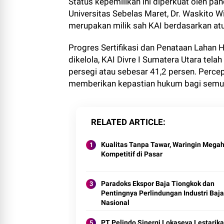
Status kepemilikan ini diperkuat oleh pan
Universitas Sebelas Maret, Dr. Waskito 
merupakan milik sah KAI berdasarkan a
Progres Sertifikasi dan Penataan Lahan Hi
dikelola, KAI Divre I Sumatera Utara tela
persegi atau sebesar 41,2 persen. Percepa
memberikan kepastian hukum bagi semua
RELATED ARTICLE
Kualitas Tanpa Tawar, Waringin Megah
Kompetitif di Pasar
Paradoks Ekspor Baja Tiongkok dan
Pentingnya Perlindungan Industri Baja
Nasional
PT Pelindo Sinergi Lokaseva Lestarik