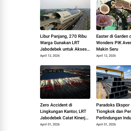
Libur Panjang, 270 Ribu
Easter di Garden o
Warga Gunakan LRT
Wonders PIK Ave
Jabodebek untuk Akses
Makin Seru
Wisata
April 12, 2026
April 12, 2026
Zero Accident di
Paradoks Ekspor 
Lingkungan Kantor, LRT
Tiongkok dan Pe
Jabodebek Catat Kinerja
Perlindungan Indu
Keselamatan Kerja
Baja Nasional
April 01, 2026
April 01, 2026
Optimal Awal 2026