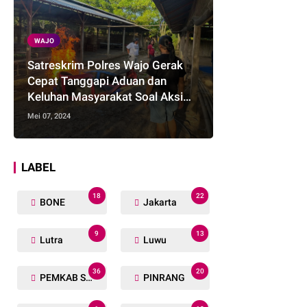
WAJO
Satreskrim Polres Wajo Gerak
Cepat Tanggapi Aduan dan
Keluhan Masyarakat Soal Aksi
Perjudian
Mei 07, 2024
LABEL
18
22
BONE
Jakarta
9
13
Lutra
Luwu
36
20
PEMKAB SOPPENG
PINRANG