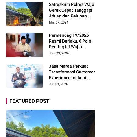
Pemudik Gunakan Rest
Satreskrim Polres Wajo
Area Alternatif
Gerak Cepat Tanggapi
Aduan dan Keluhan
Masyarakat Soal Aksi
Mei 07, 2024
Perjudian
Permendag 19/2026
Resmi Berlaku, 6 Poin
Penting Ini Wajib
Diketahui Pengusaha
Juni 23, 2026
Digital
Jasa Marga Perkuat
Transformasi Customer
Experience melalui
Expert Sharing Session
Juli 03, 2026
Bersama Akademisi
dan Praktisi
FEATURED POST