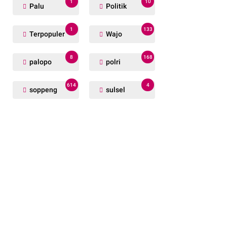
1
10
Palu
Politik
1
133
Terpopuler
Wajo
8
168
palopo
polri
614
4
soppeng
sulsel