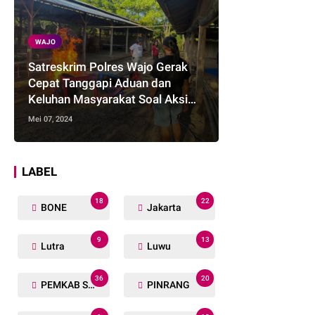
WAJO
Satreskrim Polres Wajo Gerak
Cepat Tanggapi Aduan dan
Keluhan Masyarakat Soal Aksi
Perjudian
Mei 07, 2024
LABEL
18
22
BONE
Jakarta
9
13
Lutra
Luwu
36
20
PEMKAB SOPPENG
PINRANG