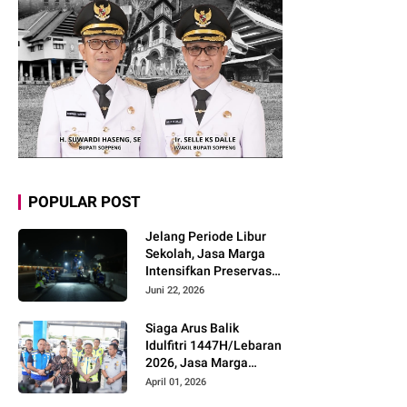
POPULAR POST
Jelang Periode Libur
Sekolah, Jasa Marga
Intensifkan Preservasi
Rutin Jalan Tol untuk
Juni 22, 2026
Tingkatkan Kelancaran,
Keamanan dan
Siaga Arus Balik
Kenyamanan
Idulfitri 1447H/Lebaran
Perjalanan
2026, Jasa Marga
Pastikan Kesiapan
April 01, 2026
Pelayanan dan Imbau