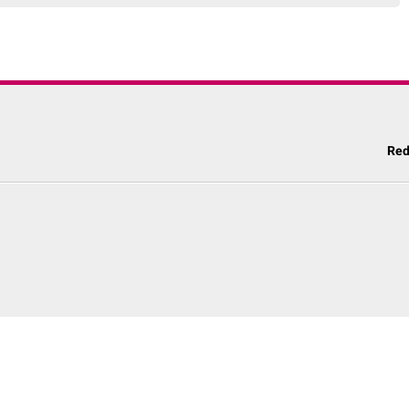
Red
a Edukasi Terpercaya