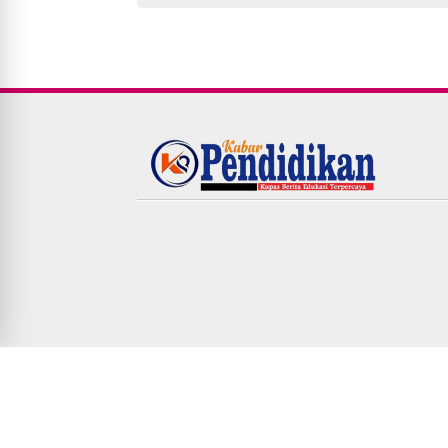
© Copyright
2026
-
KABARPENDIDIKAN.COM|Kupas Berit