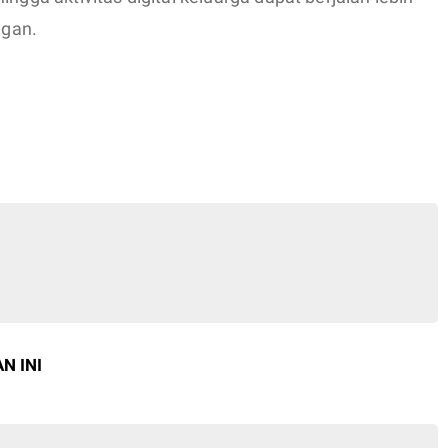
ngan.
N INI