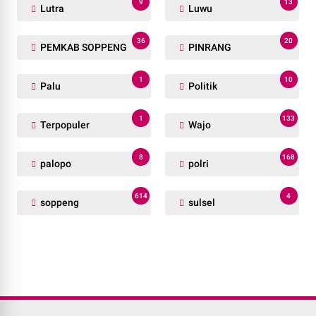
9
13
Lutra
Luwu
36
20
PEMKAB SOPPENG
PINRANG
1
10
Palu
Politik
1
133
Terpopuler
Wajo
8
168
palopo
polri
614
4
soppeng
sulsel