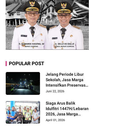
POPULAR POST
Jelang Periode Libur
Sekolah, Jasa Marga
Intensifkan Preservasi
Rutin Jalan Tol untuk
Juni 22, 2026
Tingkatkan Kelancaran,
Keamanan dan
Siaga Arus Balik
Kenyamanan
Idulfitri 1447H/Lebaran
Perjalanan
2026, Jasa Marga
Pastikan Kesiapan
April 01, 2026
Pelayanan dan Imbau