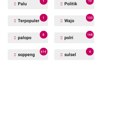
1
10
Palu
Politik
1
133
Terpopuler
Wajo
8
168
palopo
polri
614
4
soppeng
sulsel