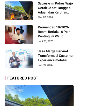
Pemudik Gunakan Rest
Satreskrim Polres Wajo
Area Alternatif
Gerak Cepat Tanggapi
Aduan dan Keluhan
Masyarakat Soal Aksi
Mei 07, 2024
Perjudian
Permendag 19/2026
Resmi Berlaku, 6 Poin
Penting Ini Wajib
Diketahui Pengusaha
Juni 23, 2026
Digital
Jasa Marga Perkuat
Transformasi Customer
Experience melalui
Expert Sharing Session
Juli 03, 2026
Bersama Akademisi
dan Praktisi
FEATURED POST