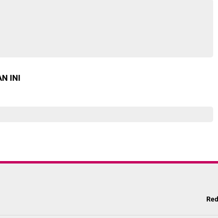
N INI
Red