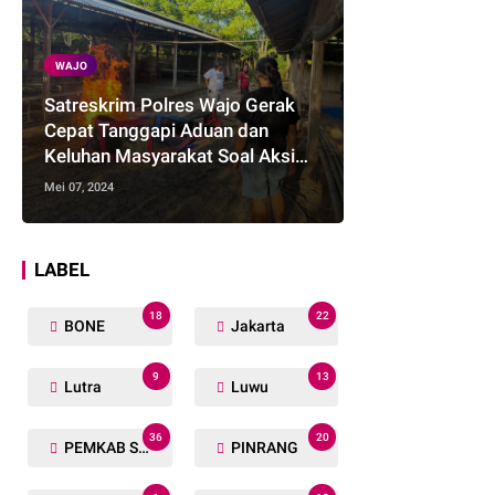
WAJO
Satreskrim Polres Wajo Gerak
Cepat Tanggapi Aduan dan
Keluhan Masyarakat Soal Aksi
Perjudian
Mei 07, 2024
LABEL
18
22
BONE
Jakarta
9
13
Lutra
Luwu
36
20
PEMKAB SOPPENG
PINRANG