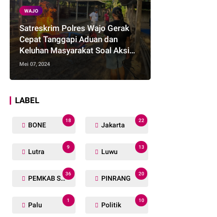
WAJO
Satreskrim Polres Wajo Gerak
Cepat Tanggapi Aduan dan
Keluhan Masyarakat Soal Aksi
Perjudian
Mei 07, 2024
LABEL
18
22
BONE
Jakarta
9
13
Lutra
Luwu
36
20
PEMKAB SOPPENG
PINRANG
1
10
Palu
Politik