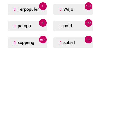
1
133
Terpopuler
Wajo
8
168
palopo
polri
614
4
soppeng
sulsel