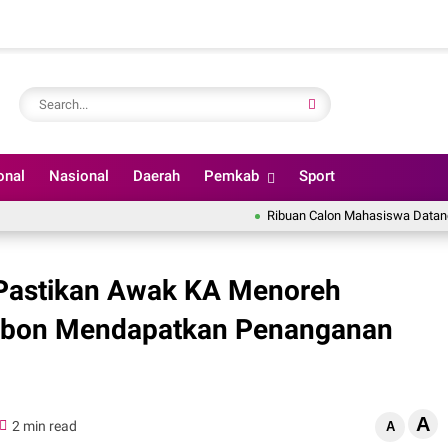
onal
Nasional
Daerah
Pemkab
Sport
Ribuan Calon Mahasiswa Datangi BINU
Pastikan Awak KA Menoreh
rebon Mendapatkan Penanganan
A
2 min read
A