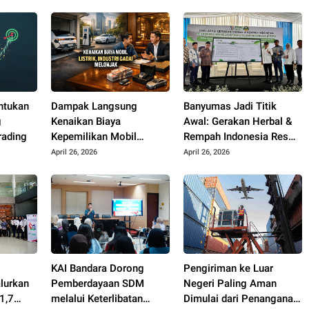
ntukan
Dampak Langsung
Banyumas Jadi Titik
g
Kenaikan Biaya
Awal: Gerakan Herbal &
rading
Kepemilikan Mobil
Rempah Indonesia Resmi
Listrik, Industri Gadai Ikut
Diluncurkan
April 26, 2026
April 26, 2026
Terdorong
KAI Bandara Dorong
Pengiriman ke Luar
lurkan
Pemberdayaan SDM
Negeri Paling Aman
1,7
melalui Keterlibatan
Dimulai dari Penanganan