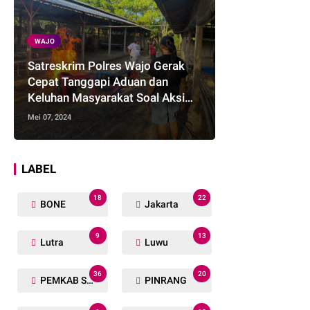
WAJO
Satreskrim Polres Wajo Gerak
Cepat Tanggapi Aduan dan
Keluhan Masyarakat Soal Aksi
Perjudian
Mei 07, 2024
LABEL
18
22
BONE
Jakarta
9
13
Lutra
Luwu
36
20
PEMKAB SOPPENG
PINRANG