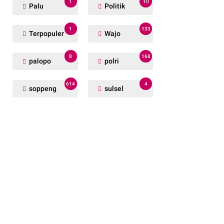
1
10
Palu
Politik
1
133
Terpopuler
Wajo
8
168
palopo
polri
614
4
soppeng
sulsel