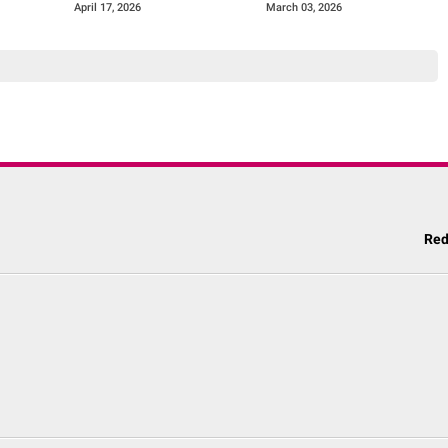
mitmen
sebagai Dosen Tamu di
Terbaik: Insurance
April 17, 2026
March 03, 2026
Sosial
Universitas Indonesia
Maksimal & Packaging
Standar Internasional
Red