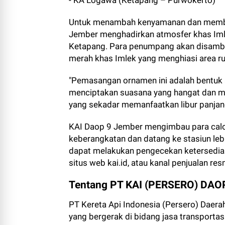
- KA Logawa (Ketapang – Purwokerto)
Untuk menambah kenyamanan dan member
Jember menghadirkan atmosfer khas Imlek
Ketapang. Para penumpang akan disambu
merah khas Imlek yang menghiasi area r
"Pemasangan ornamen ini adalah bentuk 
menciptakan suasana yang hangat dan m
yang sekadar memanfaatkan libur panjang
KAI Daop 9 Jember mengimbau para cal
keberangkatan dan datang ke stasiun le
dapat melakukan pengecekan ketersediaan
situs web kai.id, atau kanal penjualan res
Tentang PT KAI (PERSERO) DAO
PT Kereta Api Indonesia (Persero) Daer
yang bergerak di bidang jasa transporta