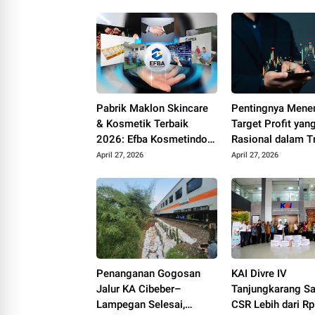
Pabrik Maklon Skincare
Pentingnya Mene
& Kosmetik Terbaik
Target Profit yan
2026: Efba Kosmetindo
Rasional dalam T
Hadirkan Standar
April 27, 2026
April 27, 2026
Manufaktur Berteknologi
Tinggi.
Penanganan Gogosan
KAI Divre IV
Jalur KA Cibeber–
Tanjungkarang Sa
Lampegan Selesai,
CSR Lebih dari Rp