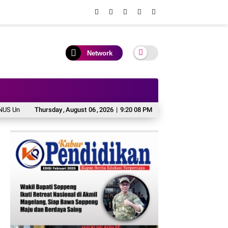
Network
ersity Luncurkan Beasiswa untuk Perkuat Komitmen Mencetak Talenta Bedamp
Thursday
,
August
06
,
2026
|
9:20 09 PM