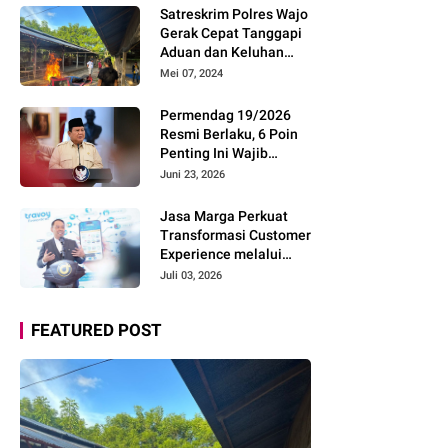
Pemudik Gunakan Rest
Satreskrim Polres Wajo
Area Alternatif
Gerak Cepat Tanggapi
Aduan dan Keluhan
Masyarakat Soal Aksi
Mei 07, 2024
Perjudian
Permendag 19/2026
Resmi Berlaku, 6 Poin
Penting Ini Wajib
Diketahui Pengusaha
Juni 23, 2026
Digital
Jasa Marga Perkuat
Transformasi Customer
Experience melalui
Expert Sharing Session
Juli 03, 2026
Bersama Akademisi
dan Praktisi
FEATURED POST