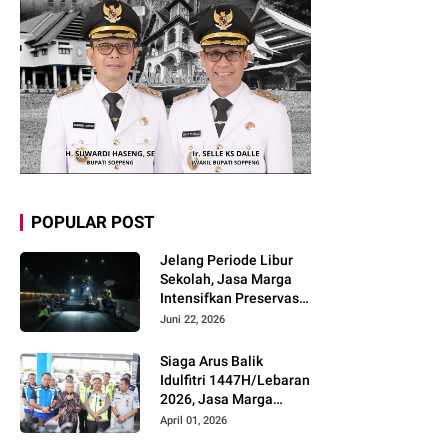
POPULAR POST
Jelang Periode Libur
Sekolah, Jasa Marga
Intensifkan Preservasi
Rutin Jalan Tol untuk
Juni 22, 2026
Tingkatkan Kelancaran,
Keamanan dan
Siaga Arus Balik
Kenyamanan
Idulfitri 1447H/Lebaran
Perjalanan
2026, Jasa Marga
Pastikan Kesiapan
April 01, 2026
Pelayanan dan Imbau