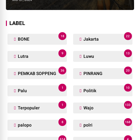
LABEL
18
22
BONE
Jakarta
9
13
Lutra
Luwu
36
20
PEMKAB SOPPENG
PINRANG
1
10
Palu
Politik
1
133
Terpopuler
Wajo
8
168
palopo
polri
614
4