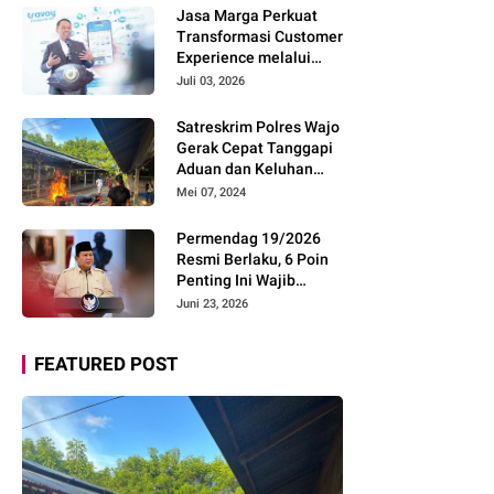
Pemudik Gunakan Rest
Jasa Marga Perkuat
Area Alternatif
Transformasi Customer
Experience melalui
Expert Sharing Session
Juli 03, 2026
Bersama Akademisi
dan Praktisi
Satreskrim Polres Wajo
Gerak Cepat Tanggapi
Aduan dan Keluhan
Masyarakat Soal Aksi
Mei 07, 2024
Perjudian
Permendag 19/2026
Resmi Berlaku, 6 Poin
Penting Ini Wajib
Diketahui Pengusaha
Juni 23, 2026
Digital
FEATURED POST