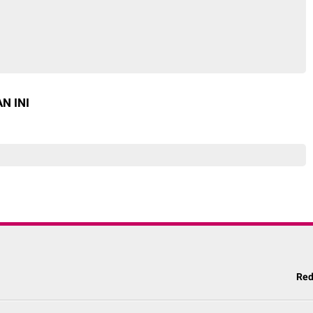
N INI
Red