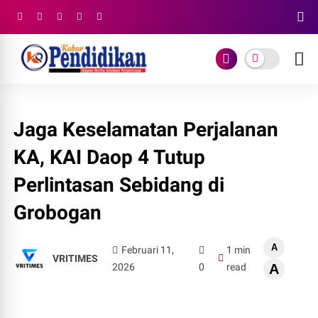
Jaga Keselamatan Perjalanan
KA, KAI Daop 4 Tutup
Perlintasan Sebidang di
Grobogan
A
Februari 11,
1 min
VRITIMES
2026
0
read
A