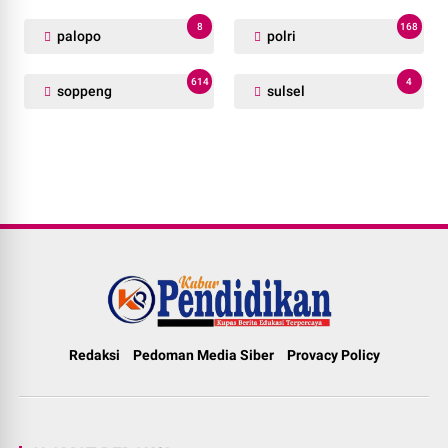
8
168
palopo
polri
614
4
soppeng
sulsel
Redaksi
Pedoman Media Siber
Provacy Policy