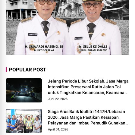
POPULAR POST
Jelang Periode Libur Sekolah, Jasa Marga
Intensifkan Preservasi Rutin Jalan Tol
untuk Tingkatkan Kelancaran, Keamanan
dan Kenyamanan Perjalanan
Juni 22, 2026
Siaga Arus Balik Idulfitri 1447H/Lebaran
2026, Jasa Marga Pastikan Kesiapan
Pelayanan dan Imbau Pemudik Gunakan
Rest Area Alternatif
April 01, 2026