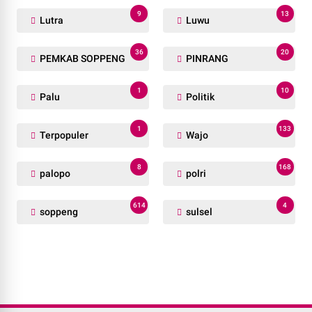
9
13
Lutra
Luwu
36
20
PEMKAB SOPPENG
PINRANG
1
10
Palu
Politik
1
133
Terpopuler
Wajo
8
168
palopo
polri
614
4
soppeng
sulsel