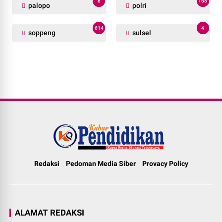
8
168
palopo
polri
614
4
soppeng
sulsel
Redaksi
Pedoman Media Siber
Provacy Policy
ALAMAT REDAKSI