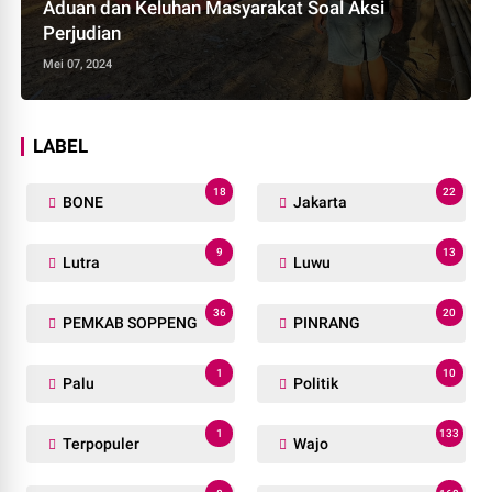
Aduan dan Keluhan Masyarakat Soal Aksi
Perjudian
Mei 07, 2024
LABEL
18
22
BONE
Jakarta
9
13
Lutra
Luwu
36
20
PEMKAB SOPPENG
PINRANG
1
10
Palu
Politik
1
133
Terpopuler
Wajo