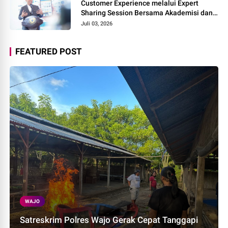
Customer Experience melalui Expert
Sharing Session Bersama Akademisi dan
Praktisi
Juli 03, 2026
FEATURED POST
WAJO
Satreskrim Polres Wajo Gerak Cepat Tanggapi