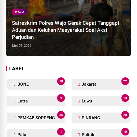
WAJO
Satreskrim Polres Wajo Gerak Cepat Tanggapi
Aduan dan Keluhan Masyarakat Soal Aksi
Perjudian
Mei 07, 2024
LABEL
18
22
BONE
Jakarta
9
13
Lutra
Luwu
36
20
PEMKAB SOPPENG
PINRANG
1
10
Palu
Politik