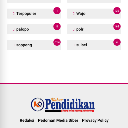
1
133
Terpopuler
Wajo
8
168
palopo
polri
614
4
soppeng
sulsel
Redaksi
Pedoman Media Siber
Provacy Policy