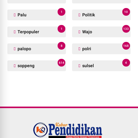
WAJO
Satreskrim Polres Wajo Gerak Cepat Tanggapi
Aduan dan Keluhan Masyarakat Soal Aksi
Perjudian
Mei 07, 2024
LABEL
18
22
BONE
Jakarta
9
13
Lutra
Luwu
36
20
PEMKAB SOPPENG
PINRANG