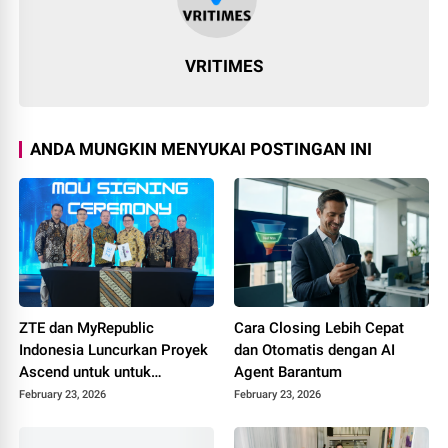
VRITIMES
ANDA MUNGKIN MENYUKAI POSTINGAN INI
ZTE dan MyRepublic
Cara Closing Lebih Cepat
Indonesia Luncurkan Proyek
dan Otomatis dengan AI
Ascend untuk untuk
Agent Barantum
Mendorong Akses
February 23, 2026
February 23, 2026
Broadband yang Lebih
Merata di Seluruh Indonesia