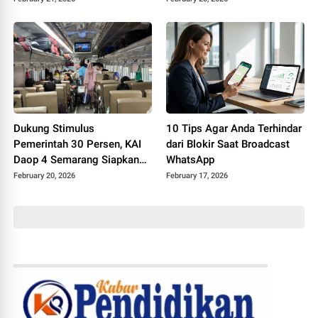
Daop 4, Perjalanan KA
Orang
Normal Kembali
Dukung Stimulus
10 Tips Agar Anda Terhindar
Pemerintah 30 Persen, KAI
dari Blokir Saat Broadcast
Daop 4 Semarang Siapkan
WhatsApp
Lebih dari Setengah Juta
February 20, 2026
February 17, 2026
Tempat Duduk selama
Angkutan Lebaran