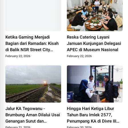
Ketika Gaming Menjadi
Reska Catering Layani
Bagian dari Ramadan: Kisah
Jamuan Kunjungan Delegasi
di Balik NSR Street City
APEC di Museum Nasional
Battle
February 22, 2026
February 22, 2026
Jalur KA Tegowanu -
Hingga Hari Ketiga Libur
Brumbung Aman Dilalui Usai
Tahun Baru Imlek 2577,
Genangan Surut dan
Penumpang KA di Divre III
Dilakukan Penanganan Tim
Palembang Capai 16.685
February 21, 2026
February 20, 2026