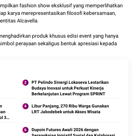
ampilkan fashion show eksklusif yang memperlihatkan
tiap karya merepresentasikan filosofi kebersamaan,
ntitas Alcavella.
a menghadirkan produk khusus edisi event yang hanya
 simbol perayaan sekaligus bentuk apresiasi kepada
PT Pelindo Sinergi Lokaseva Lestarikan
Budaya Inovasi untuk Perkuat Kinerja
Berkelanjutan Lewat Program SPRINT
n
Libur Panjang, 270 Ribu Warga Gunakan
pan
LRT Jabodebek untuk Akses Wisata
ol 30
Dupoin Futures Awali 2026 dengan
Serangkaian Inisiatif Sosial dan Kolaborasi