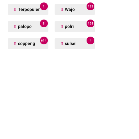
1
133
Terpopuler
Wajo
8
168
palopo
polri
614
4
soppeng
sulsel