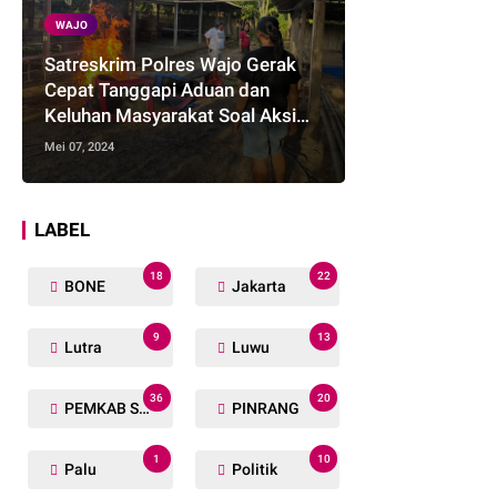
WAJO
Satreskrim Polres Wajo Gerak
Cepat Tanggapi Aduan dan
Keluhan Masyarakat Soal Aksi
Perjudian
Mei 07, 2024
LABEL
18
22
BONE
Jakarta
9
13
Lutra
Luwu
36
20
PEMKAB SOPPENG
PINRANG
1
10
Palu
Politik