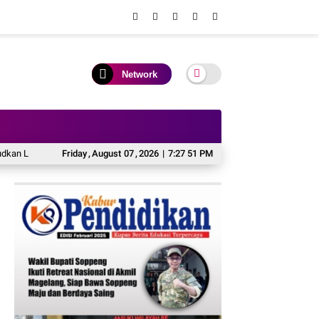
Network
h Awal Menuju Karier Global
Friday
,
August
07
,
KAI Daop 2 Pastikan Keselamatan Perjalana
2026
|
7:27 53 PM