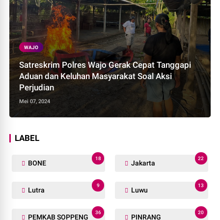
WAJO
Satreskrim Polres Wajo Gerak Cepat Tanggapi
Aduan dan Keluhan Masyarakat Soal Aksi
Perjudian
Mei 07, 2024
LABEL
18
22
BONE
Jakarta
9
13
Lutra
Luwu
36
20
PEMKAB SOPPENG
PINRANG