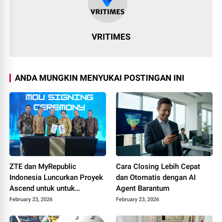
VRITIMES
ANDA MUNGKIN MENYUKAI POSTINGAN INI
ZTE dan MyRepublic
Cara Closing Lebih Cepat
Indonesia Luncurkan Proyek
dan Otomatis dengan AI
Ascend untuk untuk
Agent Barantum
Mendorong Akses
February 23, 2026
February 23, 2026
Broadband yang Lebih
Merata di Seluruh Indonesia