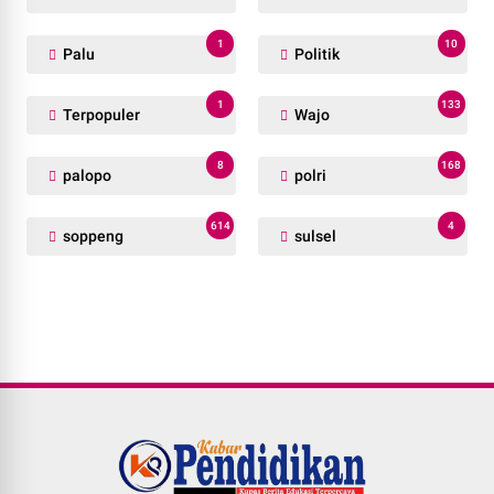
1
10
Palu
Politik
1
133
Terpopuler
Wajo
8
168
palopo
polri
614
4
soppeng
sulsel