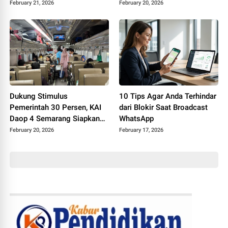
Dilakukan Penanganan Tim
Palembang Capai 16.685
February 21, 2026
February 20, 2026
Daop 4, Perjalanan KA
Orang
Normal Kembali
Dukung Stimulus
10 Tips Agar Anda Terhindar
Pemerintah 30 Persen, KAI
dari Blokir Saat Broadcast
Daop 4 Semarang Siapkan
WhatsApp
Lebih dari Setengah Juta
February 20, 2026
February 17, 2026
Tempat Duduk selama
Angkutan Lebaran