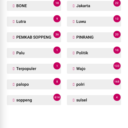
18
22
BONE
Jakarta
9
13
Lutra
Luwu
36
20
PEMKAB SOPPENG
PINRANG
1
10
Palu
Politik
1
133
Terpopuler
Wajo
8
168
palopo
polri
614
4
soppeng
sulsel