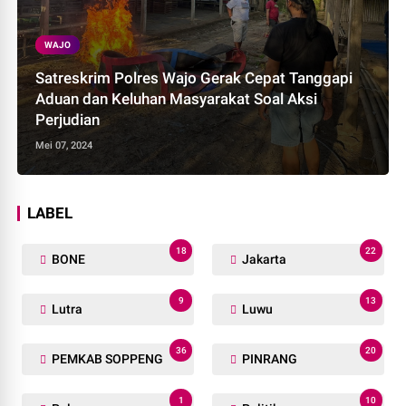
WAJO
Satreskrim Polres Wajo Gerak Cepat Tanggapi
Aduan dan Keluhan Masyarakat Soal Aksi
Perjudian
Mei 07, 2024
LABEL
18
22
BONE
Jakarta
9
13
Lutra
Luwu
36
20
PEMKAB SOPPENG
PINRANG
1
10