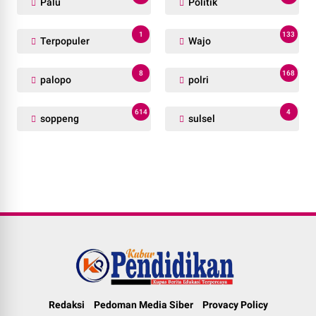
Palu
Politik
1
133
Terpopuler
Wajo
8
168
palopo
polri
614
4
soppeng
sulsel
Redaksi
Pedoman Media Siber
Provacy Policy