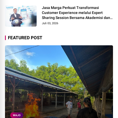
Jasa Marga Perkuat Transformasi
Customer Experience melalui Expert
Sharing Session Bersama Akademisi dan
Praktisi
Juli 03, 2026
FEATURED POST
WAJO