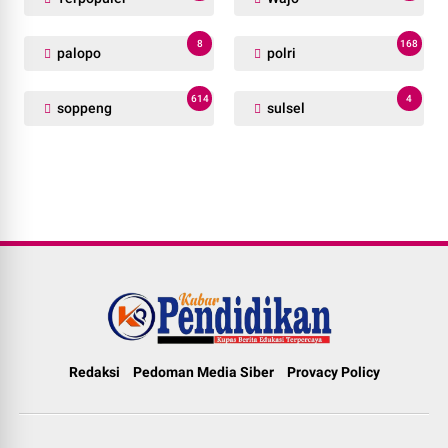
8
168
palopo
polri
614
4
soppeng
sulsel
Redaksi
Pedoman Media Siber
Provacy Policy