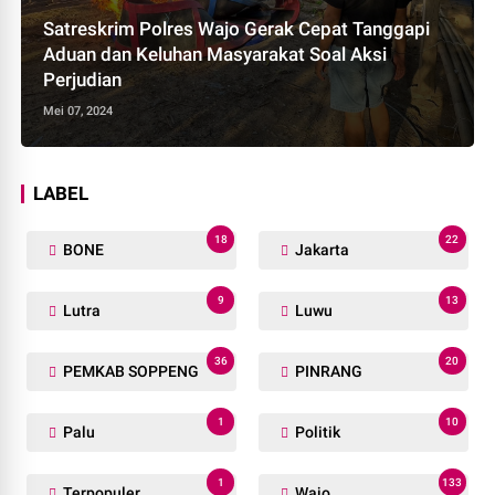
Satreskrim Polres Wajo Gerak Cepat Tanggapi
Aduan dan Keluhan Masyarakat Soal Aksi
Perjudian
Mei 07, 2024
LABEL
18
22
BONE
Jakarta
9
13
Lutra
Luwu
36
20
PEMKAB SOPPENG
PINRANG
1
10
Palu
Politik
1
133
Terpopuler
Wajo