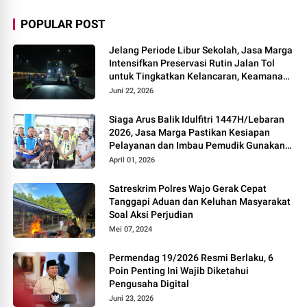
POPULAR POST
Jelang Periode Libur Sekolah, Jasa Marga
Intensifkan Preservasi Rutin Jalan Tol
untuk Tingkatkan Kelancaran, Keamanan
dan Kenyamanan Perjalanan
Juni 22, 2026
Siaga Arus Balik Idulfitri 1447H/Lebaran
2026, Jasa Marga Pastikan Kesiapan
Pelayanan dan Imbau Pemudik Gunakan
Rest Area Alternatif
April 01, 2026
Satreskrim Polres Wajo Gerak Cepat
Tanggapi Aduan dan Keluhan Masyarakat
Soal Aksi Perjudian
Mei 07, 2024
Permendag 19/2026 Resmi Berlaku, 6
Poin Penting Ini Wajib Diketahui
Pengusaha Digital
Juni 23, 2026