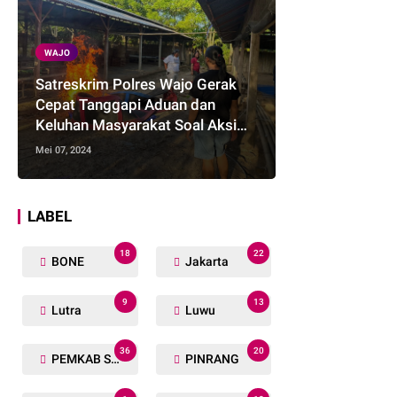
WAJO
Satreskrim Polres Wajo Gerak
Cepat Tanggapi Aduan dan
Keluhan Masyarakat Soal Aksi
Perjudian
Mei 07, 2024
LABEL
18
22
BONE
Jakarta
9
13
Lutra
Luwu
36
20
PEMKAB SOPPENG
PINRANG