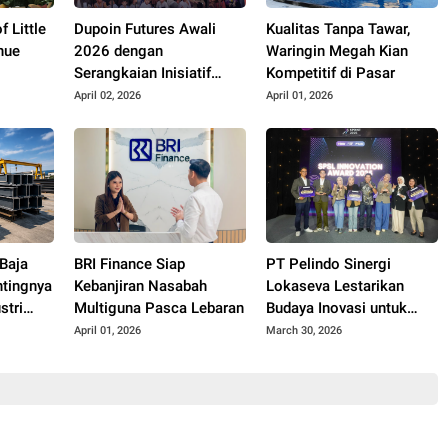
f Little
Dupoin Futures Awali
Kualitas Tanpa Tawar,
nue
2026 dengan
Waringin Megah Kian
Serangkaian Inisiatif
Kompetitif di Pasar
Sosial dan Kolaborasi
April 02, 2026
April 01, 2026
Industri
Baja
BRI Finance Siap
PT Pelindo Sinergi
ntingnya
Kebanjiran Nasabah
Lokaseva Lestarikan
stri
Multiguna Pasca Lebaran
Budaya Inovasi untuk
Perkuat Kinerja
April 01, 2026
March 30, 2026
Berkelanjutan Lewat
Program SPRINT