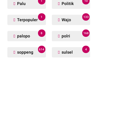
1
10
Palu
Politik
1
133
Terpopuler
Wajo
8
168
palopo
polri
614
4
soppeng
sulsel