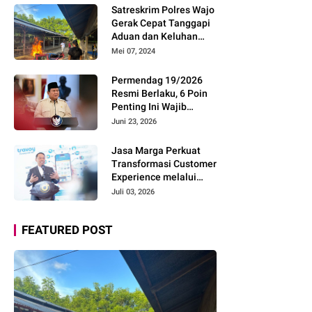
Pemudik Gunakan Rest
Satreskrim Polres Wajo
Area Alternatif
Gerak Cepat Tanggapi
Aduan dan Keluhan
Masyarakat Soal Aksi
Mei 07, 2024
Perjudian
Permendag 19/2026
Resmi Berlaku, 6 Poin
Penting Ini Wajib
Diketahui Pengusaha
Juni 23, 2026
Digital
Jasa Marga Perkuat
Transformasi Customer
Experience melalui
Expert Sharing Session
Juli 03, 2026
Bersama Akademisi
dan Praktisi
FEATURED POST