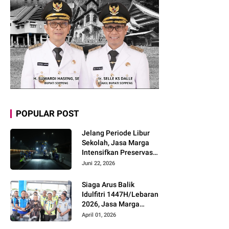
POPULAR POST
Jelang Periode Libur
Sekolah, Jasa Marga
Intensifkan Preservasi
Rutin Jalan Tol untuk
Juni 22, 2026
Tingkatkan Kelancaran,
Keamanan dan
Siaga Arus Balik
Kenyamanan
Idulfitri 1447H/Lebaran
Perjalanan
2026, Jasa Marga
Pastikan Kesiapan
April 01, 2026
Pelayanan dan Imbau