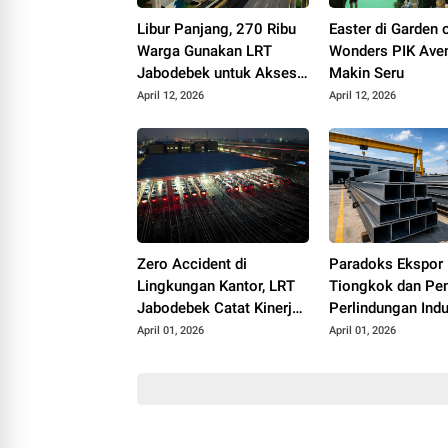
Libur Panjang, 270 Ribu
Easter di Garden o
Warga Gunakan LRT
Wonders PIK Ave
Jabodebek untuk Akses
Makin Seru
Wisata
April 12, 2026
April 12, 2026
Zero Accident di
Paradoks Ekspor 
Lingkungan Kantor, LRT
Tiongkok dan Pe
Jabodebek Catat Kinerja
Perlindungan Indu
Keselamatan Kerja
Baja Nasional
April 01, 2026
April 01, 2026
Optimal Awal 2026