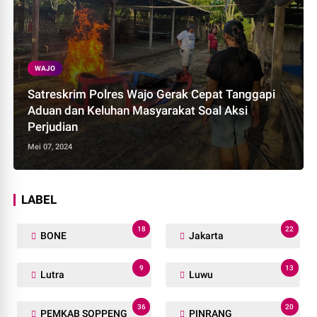
WAJO
Satreskrim Polres Wajo Gerak Cepat Tanggapi
Aduan dan Keluhan Masyarakat Soal Aksi
Perjudian
Mei 07, 2024
LABEL
18
22
BONE
Jakarta
9
13
Lutra
Luwu
36
20
PEMKAB SOPPENG
PINRANG