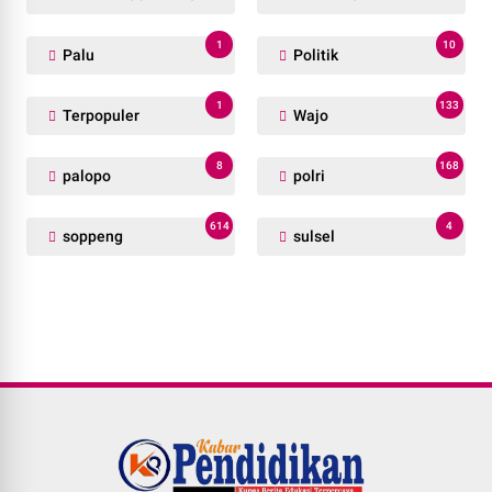
1
10
Palu
Politik
1
133
Terpopuler
Wajo
8
168
palopo
polri
614
4
soppeng
sulsel