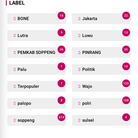
LABEL
18
22
BONE
Jakarta
9
13
Lutra
Luwu
36
20
PEMKAB SOPPENG
PINRANG
1
10
Palu
Politik
1
133
Terpopuler
Wajo
8
168
palopo
polri
614
4
soppeng
sulsel