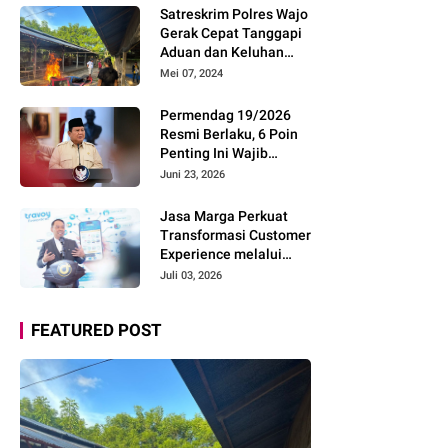
Pemudik Gunakan Rest
Satreskrim Polres Wajo
Area Alternatif
Gerak Cepat Tanggapi
Aduan dan Keluhan
Masyarakat Soal Aksi
Mei 07, 2024
Perjudian
Permendag 19/2026
Resmi Berlaku, 6 Poin
Penting Ini Wajib
Diketahui Pengusaha
Juni 23, 2026
Digital
Jasa Marga Perkuat
Transformasi Customer
Experience melalui
Expert Sharing Session
Juli 03, 2026
Bersama Akademisi
dan Praktisi
FEATURED POST