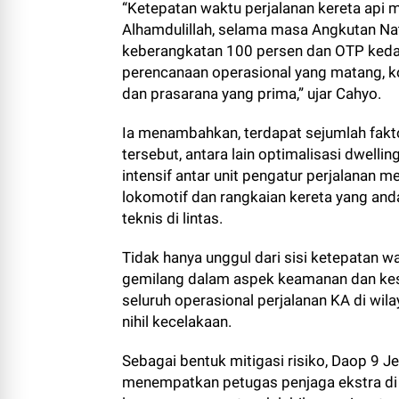
“Ketepatan waktu perjalanan kereta api m
Alhamdulillah, selama masa Angkutan 
keberangkatan 100 persen dan OTP kedat
perencanaan operasional yang matang, koo
dan prasarana yang prima,” ujar Cahyo.
Ia menambahkan, terdapat sejumlah fakto
tersebut, antara lain optimalisasi dwellin
intensif antar unit pengatur perjalanan m
lokomotif dan rangkaian kereta yang an
teknis di lintas.
Tidak hanya unggul dari sisi ketepatan 
gemilang dalam aspek keamanan dan kese
seluruh operasional perjalanan KA di wi
nihil kecelakaan.
Sebagai bentuk mitigasi risiko, Daop 9
menempatkan petugas penjaga ekstra di tit