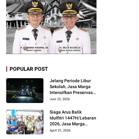
POPULAR POST
Jelang Periode Libur
Sekolah, Jasa Marga
Intensifkan Preservasi
Rutin Jalan Tol untuk
Juni 22, 2026
Tingkatkan Kelancaran,
Keamanan dan
Siaga Arus Balik
Kenyamanan
Idulfitri 1447H/Lebaran
Perjalanan
2026, Jasa Marga
Pastikan Kesiapan
April 01, 2026
Pelayanan dan Imbau