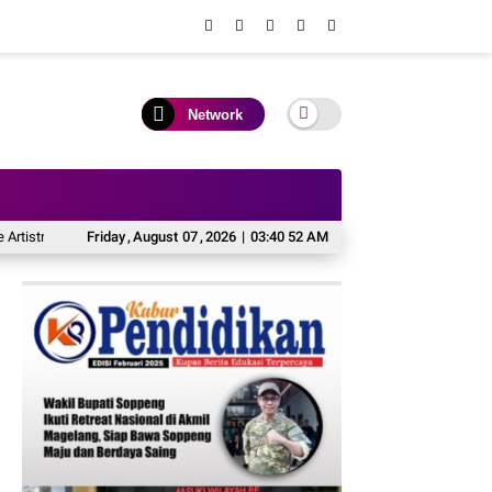
Network
Hadirkan Block Party Terbesar di Jakarta
Friday
,
August
07
,
2026
|
03:40 53 AM
Fazzio Sunset Blue Hybrid x Alkate