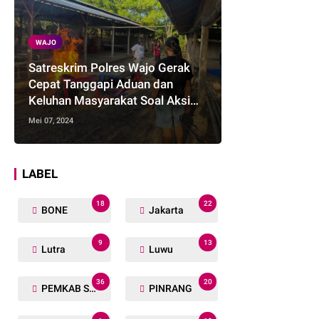
WAJO
Satreskrim Polres Wajo Gerak
Cepat Tanggapi Aduan dan
Keluhan Masyarakat Soal Aksi
Perjudian
Mei 07, 2024
LABEL
18
22
BONE
Jakarta
9
13
Lutra
Luwu
36
20
PEMKAB SOPPENG
PINRANG