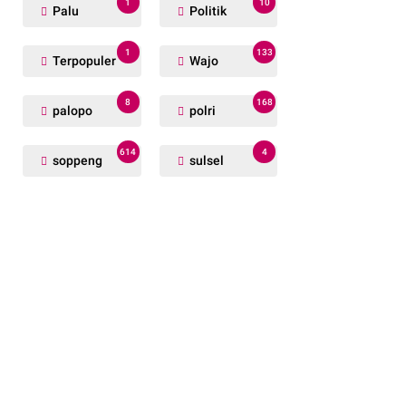
1
10
Palu
Politik
1
133
Terpopuler
Wajo
8
168
palopo
polri
614
4
soppeng
sulsel