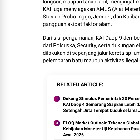
longsor, maupun tanah labil, mengingat m
KAI juga menyiagakan AMUS (Alat Material
Stasiun Probolinggo, Jember, dan Kaliba
gangguan akibat faktor alam.
Dari sisi pengamanan, KAI Daop 9 Jembe
dari Polsuska, Security, serta dukungan ek
dilakukan di sepanjang jalur kereta api u
pelemparan batu maupun aktivitas ilegal d
RELATED ARTICLE
Dukung Stimulus Pemerintah 30 Perse
KAI Daop 4 Semarang Siapkan Lebih d
Setengah Juta Tempat Duduk selama
Angkutan Lebaran
FLOQ Market Outlook: Tekanan Global
Kebijakan Moneter Uji Ketahanan Pasa
Awal 2026