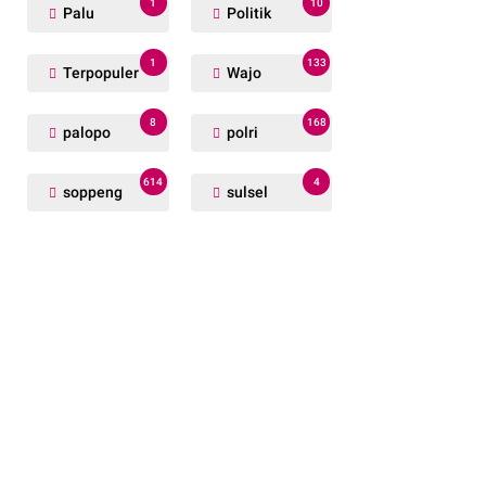
1
10
Palu
Politik
1
133
Terpopuler
Wajo
8
168
palopo
polri
614
4
soppeng
sulsel