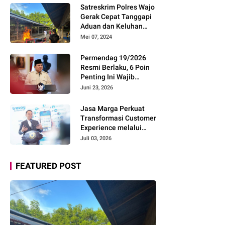
Pemudik Gunakan Rest
Satreskrim Polres Wajo
Area Alternatif
Gerak Cepat Tanggapi
Aduan dan Keluhan
Masyarakat Soal Aksi
Mei 07, 2024
Perjudian
Permendag 19/2026
Resmi Berlaku, 6 Poin
Penting Ini Wajib
Diketahui Pengusaha
Juni 23, 2026
Digital
Jasa Marga Perkuat
Transformasi Customer
Experience melalui
Expert Sharing Session
Juli 03, 2026
Bersama Akademisi
dan Praktisi
FEATURED POST