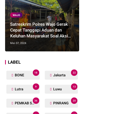
WAJO
Satreskrim Polres Wajo Gerak
Cepat Tanggapi Aduan dan
Keluhan Masyarakat Soal Aksi
Perjudian
Mei 07, 2024
LABEL
18
22
BONE
Jakarta
9
13
Lutra
Luwu
36
20
PEMKAB SOPPENG
PINRANG