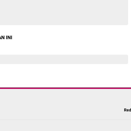
N INI
Red