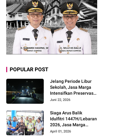
POPULAR POST
Jelang Periode Libur
Sekolah, Jasa Marga
Intensifkan Preservasi
Rutin Jalan Tol untuk
Juni 22, 2026
Tingkatkan Kelancaran,
Keamanan dan
Siaga Arus Balik
Kenyamanan
Idulfitri 1447H/Lebaran
Perjalanan
2026, Jasa Marga
Pastikan Kesiapan
April 01, 2026
Pelayanan dan Imbau