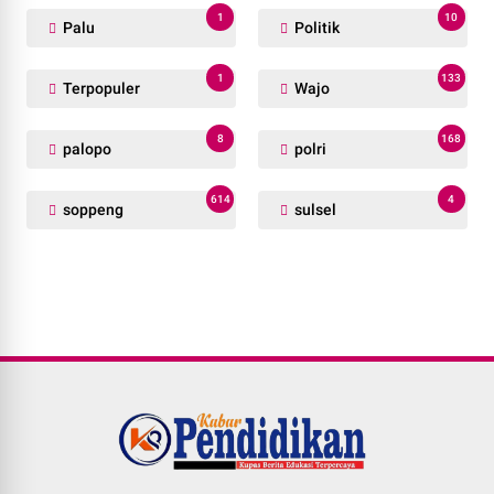
1
10
Palu
Politik
1
133
Terpopuler
Wajo
8
168
palopo
polri
614
4
soppeng
sulsel