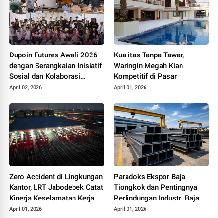
Dupoin Futures Awali 2026
Kualitas Tanpa Tawar,
dengan Serangkaian Inisiatif
Waringin Megah Kian
Sosial dan Kolaborasi
Kompetitif di Pasar
Industri
April 02, 2026
April 01, 2026
Zero Accident di Lingkungan
Paradoks Ekspor Baja
Kantor, LRT Jabodebek Catat
Tiongkok dan Pentingnya
Kinerja Keselamatan Kerja
Perlindungan Industri Baja
Optimal Awal 2026
Nasional
April 01, 2026
April 01, 2026