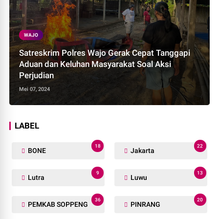
WAJO
Satreskrim Polres Wajo Gerak Cepat Tanggapi
Aduan dan Keluhan Masyarakat Soal Aksi
Perjudian
Mei 07, 2024
LABEL
18
22
BONE
Jakarta
9
13
Lutra
Luwu
36
20
PEMKAB SOPPENG
PINRANG