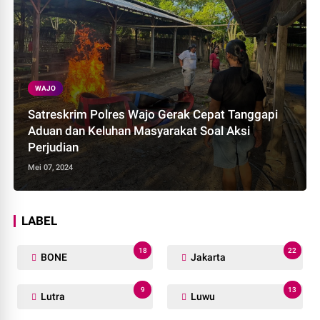
WAJO
Satreskrim Polres Wajo Gerak Cepat Tanggapi
Aduan dan Keluhan Masyarakat Soal Aksi
Perjudian
Mei 07, 2024
LABEL
18
22
BONE
Jakarta
9
13
Lutra
Luwu