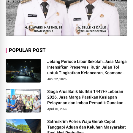
POPULAR POST
Jelang Periode Libur Sekolah, Jasa Marga
Intensifkan Preservasi Rutin Jalan Tol
untuk Tingkatkan Kelancaran, Keamanan
dan Kenyamanan Perjalanan
Juni 22, 2026
Siaga Arus Balik Idulfitri 1447H/Lebaran
2026, Jasa Marga Pastikan Kesiapan
Pelayanan dan Imbau Pemudik Gunakan
Rest Area Alternatif
April 01, 2026
Satreskrim Polres Wajo Gerak Cepat
Tanggapi Aduan dan Keluhan Masyarakat
Soal Aksi Perjudian