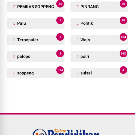
36
20
PEMKAB SOPPENG
PINRANG
1
10
Palu
Politik
1
133
Terpopuler
Wajo
8
168
palopo
polri
614
4
soppeng
sulsel