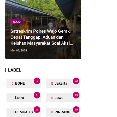
WAJO
Satreskrim Polres Wajo Gerak
Cepat Tanggapi Aduan dan
Keluhan Masyarakat Soal Aksi
Perjudian
Mei 07, 2024
LABEL
18
22
BONE
Jakarta
9
13
Lutra
Luwu
36
20
PEMKAB SOPPENG
PINRANG