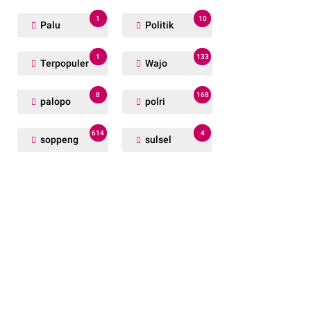
1
10
Palu
Politik
1
133
Terpopuler
Wajo
8
168
palopo
polri
614
4
soppeng
sulsel