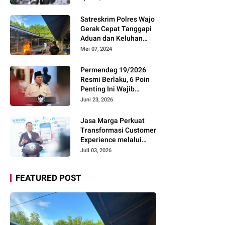
Pelayanan dan Imbau
Pemudik Gunakan Rest
Satreskrim Polres Wajo
Area Alternatif
Gerak Cepat Tanggapi
Aduan dan Keluhan
Masyarakat Soal Aksi
Mei 07, 2024
Perjudian
Permendag 19/2026
Resmi Berlaku, 6 Poin
Penting Ini Wajib
Diketahui Pengusaha
Juni 23, 2026
Digital
Jasa Marga Perkuat
Transformasi Customer
Experience melalui
Expert Sharing Session
Juli 03, 2026
Bersama Akademisi
dan Praktisi
FEATURED POST