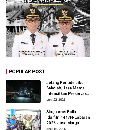
POPULAR POST
Jelang Periode Libur
Sekolah, Jasa Marga
Intensifkan Preservasi
Rutin Jalan Tol untuk
Juni 22, 2026
Tingkatkan Kelancaran,
Keamanan dan
Siaga Arus Balik
Kenyamanan
Idulfitri 1447H/Lebaran
Perjalanan
2026, Jasa Marga
Pastikan Kesiapan
April 01, 2026