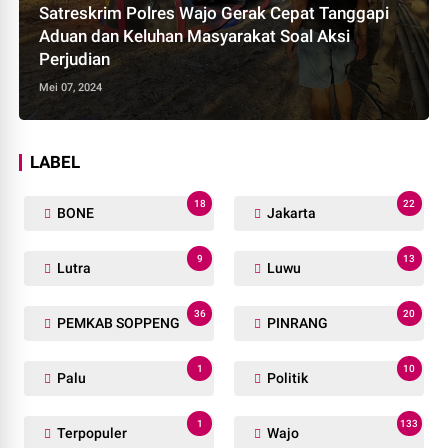
Satreskrim Polres Wajo Gerak Cepat Tanggapi
Aduan dan Keluhan Masyarakat Soal Aksi
Perjudian
Mei 07, 2024
LABEL
18
22
BONE
Jakarta
9
13
Lutra
Luwu
36
20
PEMKAB SOPPENG
PINRANG
1
10
Palu
Politik
1
133
Terpopuler
Wajo