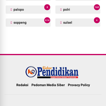
8
168
palopo
polri
614
4
soppeng
sulsel
Redaksi
Pedoman Media Siber
Provacy Policy