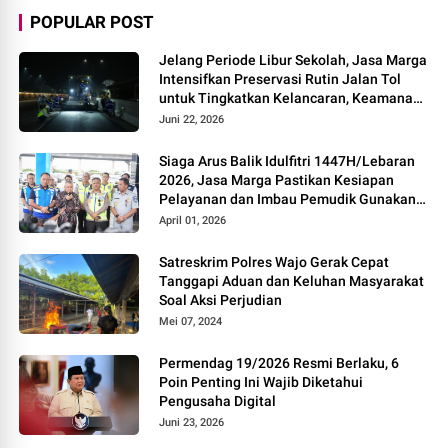
POPULAR POST
Jelang Periode Libur Sekolah, Jasa Marga
Intensifkan Preservasi Rutin Jalan Tol
untuk Tingkatkan Kelancaran, Keamanan
dan Kenyamanan Perjalanan
Juni 22, 2026
Siaga Arus Balik Idulfitri 1447H/Lebaran
2026, Jasa Marga Pastikan Kesiapan
Pelayanan dan Imbau Pemudik Gunakan
Rest Area Alternatif
April 01, 2026
Satreskrim Polres Wajo Gerak Cepat
Tanggapi Aduan dan Keluhan Masyarakat
Soal Aksi Perjudian
Mei 07, 2024
Permendag 19/2026 Resmi Berlaku, 6
Poin Penting Ini Wajib Diketahui
Pengusaha Digital
Juni 23, 2026