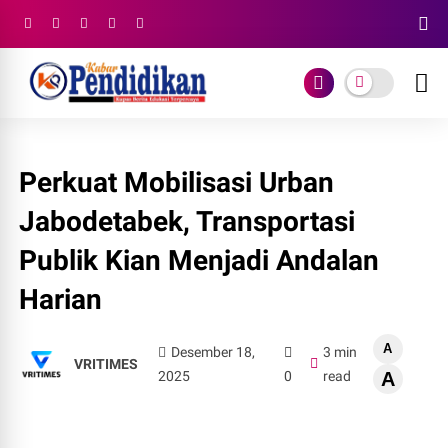
Perkuat Mobilisasi Urban
Jabodetabek, Transportasi
Publik Kian Menjadi Andalan
Harian
A
Desember 18,
3 min
VRITIMES
2025
0
read
A