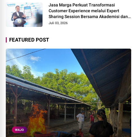
Jasa Marga Perkuat Transformasi
Customer Experience melalui Expert
Sharing Session Bersama Akademisi dan
Praktisi
Juli 03, 2026
FEATURED POST
WAJO