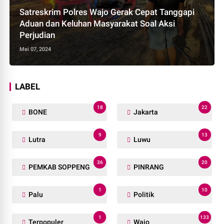
Satreskrim Polres Wajo Gerak Cepat Tanggapi
Aduan dan Keluhan Masyarakat Soal Aksi
Perjudian
Mei 07, 2024
LABEL
18
22
BONE
Jakarta
9
13
Lutra
Luwu
36
20
PEMKAB SOPPENG
PINRANG
1
10
Palu
Politik
1
133
Terpopuler
Wajo