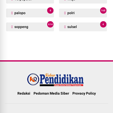
8
168
palopo
polri
614
4
soppeng
sulsel
Redaksi
Pedoman Media Siber
Provacy Policy