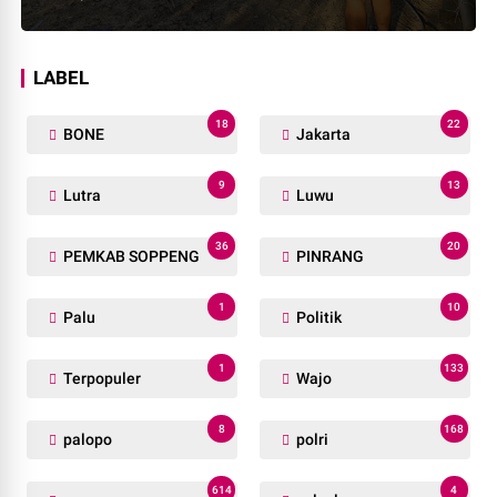
LABEL
18
22
BONE
Jakarta
9
13
Lutra
Luwu
36
20
PEMKAB SOPPENG
PINRANG
1
10
Palu
Politik
1
133
Terpopuler
Wajo
8
168
palopo
polri
614
4