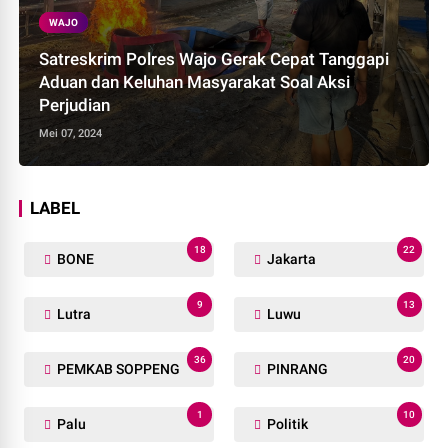
WAJO
Satreskrim Polres Wajo Gerak Cepat Tanggapi
Aduan dan Keluhan Masyarakat Soal Aksi
Perjudian
Mei 07, 2024
LABEL
18
22
BONE
Jakarta
9
13
Lutra
Luwu
36
20
PEMKAB SOPPENG
PINRANG
1
10
Palu
Politik