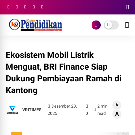
Ekosistem Mobil Listrik
Menguat, BRI Finance Siap
Dukung Pembiayaan Ramah di
Kantong
A
Desember 23,
2 min
VRITIMES
2025
0
read
A