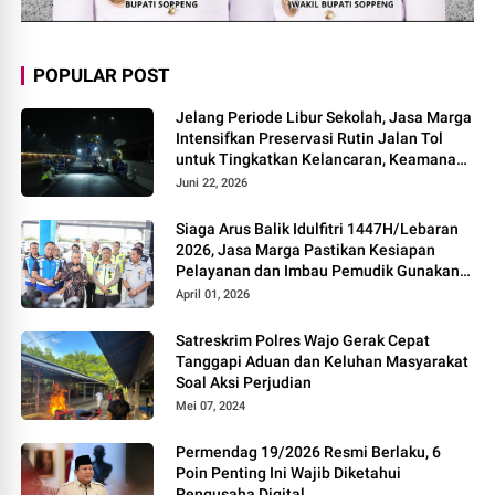
POPULAR POST
Jelang Periode Libur Sekolah, Jasa Marga
Intensifkan Preservasi Rutin Jalan Tol
untuk Tingkatkan Kelancaran, Keamanan
dan Kenyamanan Perjalanan
Juni 22, 2026
Siaga Arus Balik Idulfitri 1447H/Lebaran
2026, Jasa Marga Pastikan Kesiapan
Pelayanan dan Imbau Pemudik Gunakan
Rest Area Alternatif
April 01, 2026
Satreskrim Polres Wajo Gerak Cepat
Tanggapi Aduan dan Keluhan Masyarakat
Soal Aksi Perjudian
Mei 07, 2024
Permendag 19/2026 Resmi Berlaku, 6
Poin Penting Ini Wajib Diketahui
Pengusaha Digital