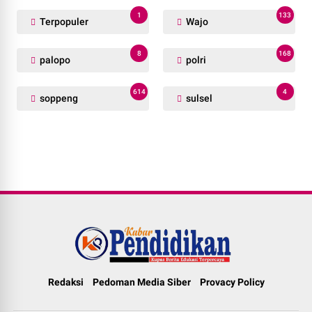
1
133
Terpopuler
Wajo
8
168
palopo
polri
614
4
soppeng
sulsel
Redaksi
Pedoman Media Siber
Provacy Policy