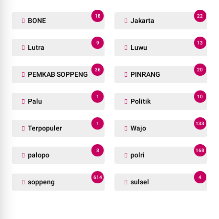
18
22
BONE
Jakarta
9
13
Lutra
Luwu
36
20
PEMKAB SOPPENG
PINRANG
1
10
Palu
Politik
1
133
Terpopuler
Wajo
8
168
palopo
polri
614
4
soppeng
sulsel