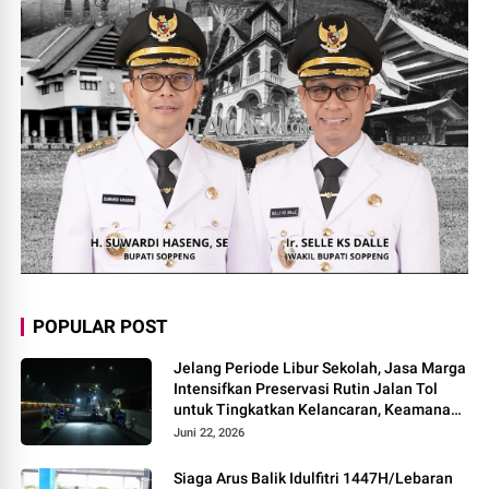
POPULAR POST
Jelang Periode Libur Sekolah, Jasa Marga
Intensifkan Preservasi Rutin Jalan Tol
untuk Tingkatkan Kelancaran, Keamanan
dan Kenyamanan Perjalanan
Juni 22, 2026
Siaga Arus Balik Idulfitri 1447H/Lebaran