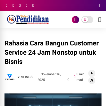
Rahasia Cara Bangun Customer
Service 24 Jam Nonstop untuk
Bisnis
A
November 16,
3 min
VRITIMES
2025
0
read
A