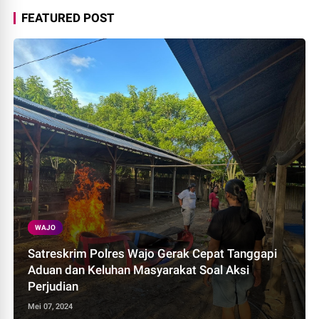
FEATURED POST
WAJO
Satreskrim Polres Wajo Gerak Cepat Tanggapi
Aduan dan Keluhan Masyarakat Soal Aksi
Perjudian
Mei 07, 2024