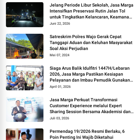
Jelang Periode Libur Sekolah, Jasa Marga
Intensifkan Preservasi Rutin Jalan Tol
untuk Tingkatkan Kelancaran, Keamanan
dan Kenyamanan Perjalanan
Juni 22, 2026
Satreskrim Polres Wajo Gerak Cepat
Tanggapi Aduan dan Keluhan Masyarakat
Soal Aksi Perjudian
Mei 07, 2024
Siaga Arus Balik Idulfitri 1447H/Lebaran
2026, Jasa Marga Pastikan Kesiapan
Pelayanan dan Imbau Pemudik Gunakan
Rest Area Alternatif
April 01, 2026
Jasa Marga Perkuat Transformasi
Customer Experience melalui Expert
Sharing Session Bersama Akademisi dan
Praktisi
Juli 03, 2026
Permendag 19/2026 Resmi Berlaku, 6
Poin Penting Ini Wajib Diketahui