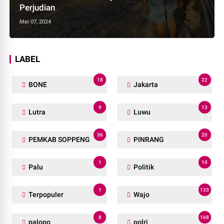
Perjudian
Mei 07, 2024
LABEL
18
22
BONE
Jakarta
9
13
Lutra
Luwu
36
20
PEMKAB SOPPENG
PINRANG
1
10
Palu
Politik
1
133
Terpopuler
Wajo
8
168
palopo
polri