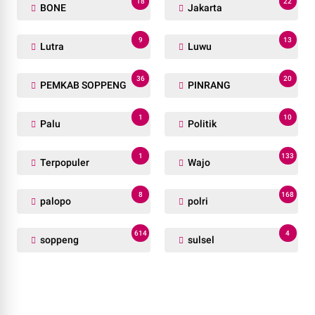
18
22
BONE
Jakarta
9
13
Lutra
Luwu
36
20
PEMKAB SOPPENG
PINRANG
1
10
Palu
Politik
1
133
Terpopuler
Wajo
8
168
palopo
polri
614
4
soppeng
sulsel