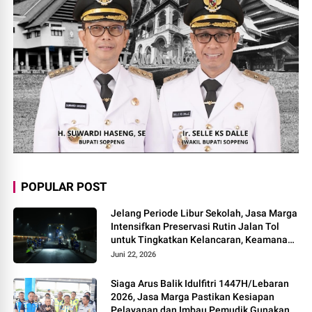
POPULAR POST
Jelang Periode Libur Sekolah, Jasa Marga
Intensifkan Preservasi Rutin Jalan Tol
untuk Tingkatkan Kelancaran, Keamanan
dan Kenyamanan Perjalanan
Juni 22, 2026
Siaga Arus Balik Idulfitri 1447H/Lebaran
2026, Jasa Marga Pastikan Kesiapan
Pelayanan dan Imbau Pemudik Gunakan