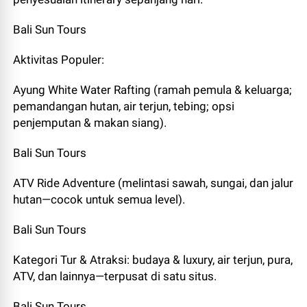
Bali Sun Tours
Aktivitas Populer:
Ayung White Water Rafting (ramah pemula & keluarga;
pemandangan hutan, air terjun, tebing; opsi
penjemputan & makan siang).
Bali Sun Tours
ATV Ride Adventure (melintasi sawah, sungai, dan jalur
hutan—cocok untuk semua level).
Bali Sun Tours
Kategori Tur & Atraksi: budaya & luxury, air terjun, pura,
ATV, dan lainnya—terpusat di satu situs.
Bali Sun Tours