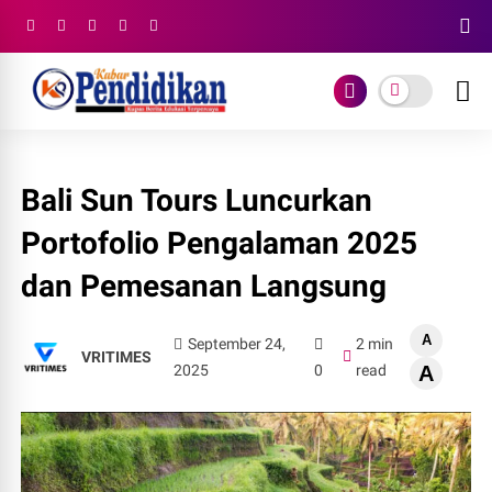
Bali Sun Tours Luncurkan
Portofolio Pengalaman 2025
dan Pemesanan Langsung
A
September 24,
2 min
VRITIMES
2025
0
read
A