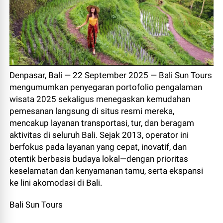
Denpasar, Bali — 22 September 2025 — Bali Sun Tours
mengumumkan penyegaran portofolio pengalaman
wisata 2025 sekaligus menegaskan kemudahan
pemesanan langsung di situs resmi mereka,
mencakup layanan transportasi, tur, dan beragam
aktivitas di seluruh Bali. Sejak 2013, operator ini
berfokus pada layanan yang cepat, inovatif, dan
otentik berbasis budaya lokal—dengan prioritas
keselamatan dan kenyamanan tamu, serta ekspansi
ke lini akomodasi di Bali.
Bali Sun Tours