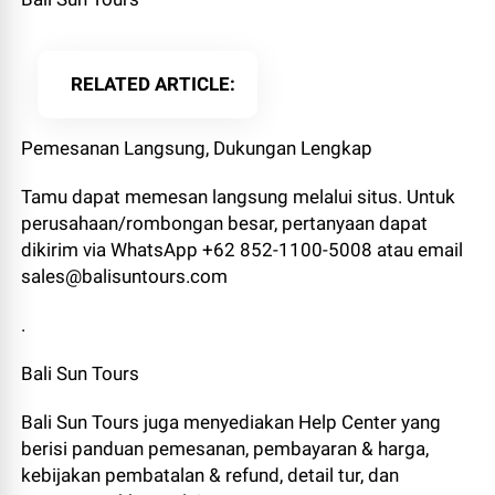
RELATED ARTICLE
Pemesanan Langsung, Dukungan Lengkap
Tamu dapat memesan langsung melalui situs. Untuk
perusahaan/rombongan besar, pertanyaan dapat
dikirim via WhatsApp +62 852-1100-5008 atau email
sales@balisuntours.com
.
Bali Sun Tours
Bali Sun Tours juga menyediakan Help Center yang
berisi panduan pemesanan, pembayaran & harga,
kebijakan pembatalan & refund, detail tur, dan