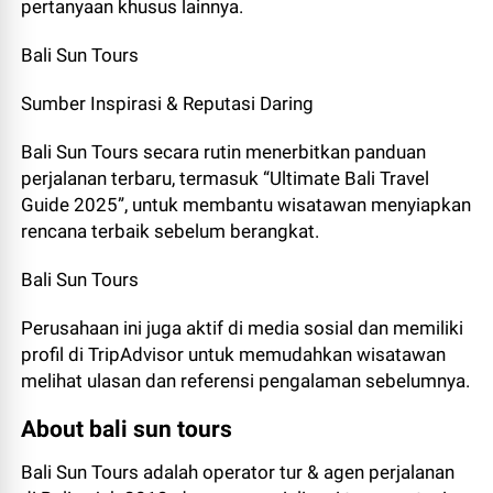
pertanyaan khusus lainnya.
Bali Sun Tours
Sumber Inspirasi & Reputasi Daring
Bali Sun Tours secara rutin menerbitkan panduan
perjalanan terbaru, termasuk “Ultimate Bali Travel
Guide 2025”, untuk membantu wisatawan menyiapkan
rencana terbaik sebelum berangkat.
Bali Sun Tours
Perusahaan ini juga aktif di media sosial dan memiliki
profil di TripAdvisor untuk memudahkan wisatawan
melihat ulasan dan referensi pengalaman sebelumnya.
About bali sun tours
Bali Sun Tours adalah operator tur & agen perjalanan