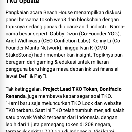
TKO Update
Rangkaian acara Beach House menampilkan diskusi
panel bersama tokoh web3 dan blockchain dengan
topiknya sedang panas dibicarakan di industri. Nama-
nama besar seperti Gabby Dizon (Co-Founder YGG),
Arief Widhiyasa (CEO Confiction Labs), Kenny Li (Co-
Founder Manta Network), hingga Ivan K (CMO
StakeStone) hadir memberikan insight. Topiknya pun
beragam dari gaming & edukasi untuk miliaran
pengguna baru hingga masa depan inklusi finansial
lewat DeFi & PayFi.
Tak ketinggalan,
Project Lead TKO Token, Bonifacio
Renanda
, juga membawa kabar segar soal TKO.
“Kami baru saja meluncurkan TKO Lock dan website
TKO terbaru. Saat ini TKO telah tumbuh menjadi salah
satu proyek Web3 terbesar dari Indonesia, dengan
lebih dari 1 juta pemegang token di 208 negara,
termasuk sekitar 700 ribu di Indonesia. Visi kami