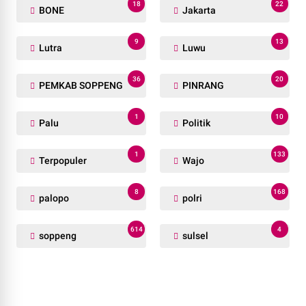
18
22
BONE
Jakarta
9
13
Lutra
Luwu
36
20
PEMKAB SOPPENG
PINRANG
1
10
Palu
Politik
1
133
Terpopuler
Wajo
8
168
palopo
polri
614
4
soppeng
sulsel