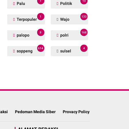
1
10
Palu
Politik
1
133
Terpopuler
Wajo
8
168
palopo
polri
614
4
soppeng
sulsel
aksi
Pedoman Media Siber
Provacy Policy