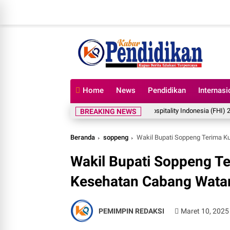
Home
News
Pendidikan
Internasi
SQUEEZE Hadirkan Fruitful Trip di Food & Hospitality Indonesia (FHI) 202
BREAKING NEWS
Beranda
soppeng
Wakil Bupati Soppeng Terima 
Wakil Bupati Soppeng T
Kesehatan Cabang Wat
PEMIMPIN REDAKSI
Maret 10, 2025