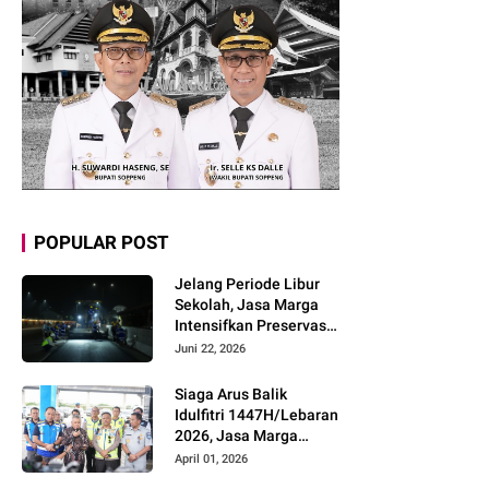
POPULAR POST
Jelang Periode Libur
Sekolah, Jasa Marga
Intensifkan Preservasi
Rutin Jalan Tol untuk
Juni 22, 2026
Tingkatkan Kelancaran,
Keamanan dan
Siaga Arus Balik
Kenyamanan
Idulfitri 1447H/Lebaran
Perjalanan
2026, Jasa Marga
Pastikan Kesiapan
April 01, 2026
Pelayanan dan Imbau