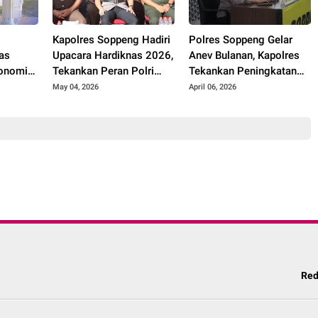
Kapolres Soppeng Hadiri
Polres Soppeng Gelar
nas
Upacara Hardiknas 2026,
Anev Bulanan, Kapolres
tonomi
Tekankan Peran Polri
Tekankan Peningkatan
Dalam Dukungan
Kinerja dan Pelayanan
May 04, 2026
April 06, 2026
Pendidikan
itas
Red