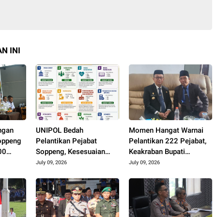
N INI
ngan
UNIPOL Bedah
Momen Hangat Warnai
oppeng
Pelantikan Pejabat
Pelantikan 222 Pejabat,
00
Soppeng, Kesesuaian
Keakraban Bupati
uk
Jabatan dan Disiplin Ilmu
Soppeng dan Kepala
July 09, 2026
July 09, 2026
Capai 70–75 Persen
Kemenag Curi Perhatian