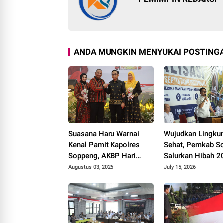
ANDA MUNGKIN MENYUKAI POSTINGA
Suasana Haru Warnai
Wujudkan Lingku
Kenal Pamit Kapolres
Sehat, Pemkab S
Soppeng, AKBP Hari
Salurkan Hibah 2
Budiyanto Siap Lanjutkan
Tangki Septik unt
Augustus 03, 2026
July 15, 2026
Sinergi untuk Bumi
Warga
Latemmamala