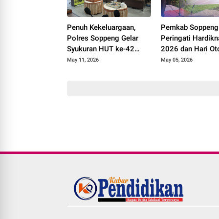
Penuh Kekeluargaan,
Pemkab Soppeng
Polres Soppeng Gelar
Peringati Hardik
Syukuran HUT ke-42
2026 dan Hari O
Kapolres AKBP Aditya
Daerah, Tekankan
May 11, 2026
May 05, 2026
Pradana
Kolaborasi dan
Peningkatan Kual
Pendidikan