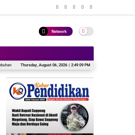
Network
n Bersama
Thursday
Holding Perkebunan Nusantara Perkuat Kolaborasi Global, PT R
,
August
06
,
2026
|
2:49 09 PM