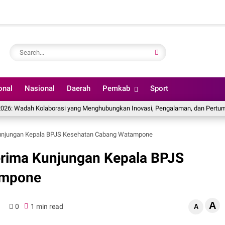
onal
Nasional
Daerah
Pemkab
Sport
6: Wadah Kolaborasi yang Menghubungkan Inovasi, Pengalaman, dan Pertumbuha
Kunjungan Kepala BPJS Kesehatan Cabang Watampone
erima Kunjungan Kepala BPJS
ampone
A
0
1 min read
A