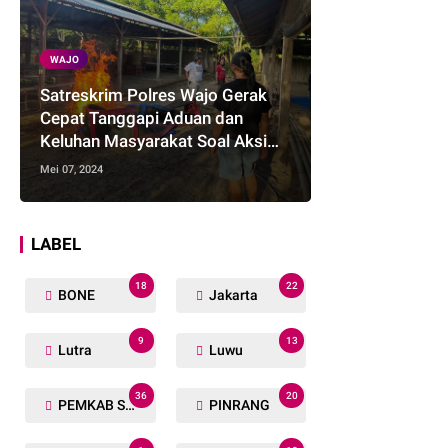
WAJO
Satreskrim Polres Wajo Gerak
Cepat Tanggapi Aduan dan
Keluhan Masyarakat Soal Aksi
Perjudian
Mei 07, 2024
LABEL
18
22
BONE
Jakarta
9
13
Lutra
Luwu
36
20
PEMKAB SOPPENG
PINRANG