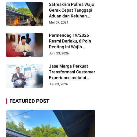
Pemudik Gunakan Rest
Satreskrim Polres Wajo
Area Alternatif
Gerak Cepat Tanggapi
Aduan dan Keluhan
Masyarakat Soal Aksi
Mei 07, 2024
Perjudian
Permendag 19/2026
Resmi Berlaku, 6 Poin
Penting Ini Wajib
Diketahui Pengusaha
Juni 23, 2026
Digital
Jasa Marga Perkuat
Transformasi Customer
Experience melalui
Expert Sharing Session
Juli 03, 2026
Bersama Akademisi
dan Praktisi
FEATURED POST