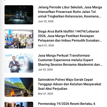
Jelang Periode Libur Sekolah, Jasa Marga
Intensifkan Preservasi Rutin Jalan Tol
untuk Tingkatkan Kelancaran, Keamanan
dan Kenyamanan Perjalanan
Juni 22, 2026
Siaga Arus Balik Idulfitri 1447H/Lebaran
2026, Jasa Marga Pastikan Kesiapan
Pelayanan dan Imbau Pemudik Gunakan
Rest Area Alternatif
April 01, 2026
Jasa Marga Perkuat Transformasi
Customer Experience melalui Expert
Sharing Session Bersama Akademisi dan
Praktisi
Juli 03, 2026
Satreskrim Polres Wajo Gerak Cepat
Tanggapi Aduan dan Keluhan Masyarakat
Soal Aksi Perjudian
Mei 07, 2024
Permendag 19/2026 Resmi Berlaku, 6