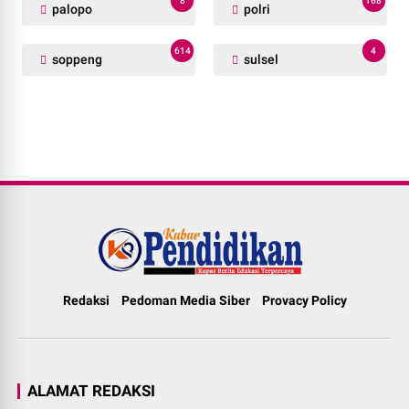
8
168
palopo
polri
614
4
soppeng
sulsel
Redaksi
Pedoman Media Siber
Provacy Policy
ALAMAT REDAKSI