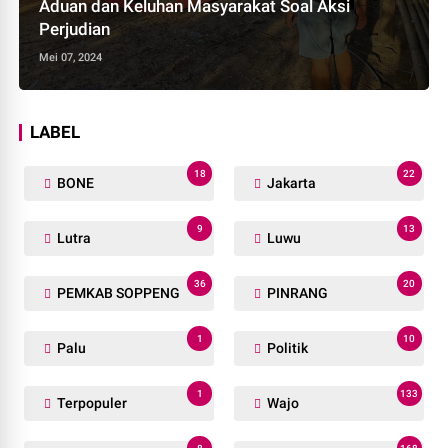
Aduan dan Keluhan Masyarakat Soal Aksi
Perjudian
Mei 07, 2024
LABEL
18
22
BONE
Jakarta
9
13
Lutra
Luwu
36
20
PEMKAB SOPPENG
PINRANG
1
10
Palu
Politik
1
133
Terpopuler
Wajo