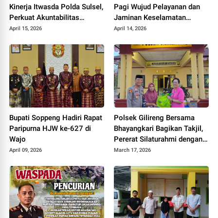
Kinerja Itwasda Polda Sulsel,
Pagi Wujud Pelayanan dan
Perkuat Akuntabilitas
Jaminan Keselamatan
Organisasi
Pengguna Jalan
April 15, 2026
April 14, 2026
Bupati Soppeng Hadiri Rapat
Polsek Gilireng Bersama
Paripurna HJW ke-627 di
Bhayangkari Bagikan Takjil,
Wajo
Pererat Silaturahmi dengan
Masyarakat
April 09, 2026
March 17, 2026