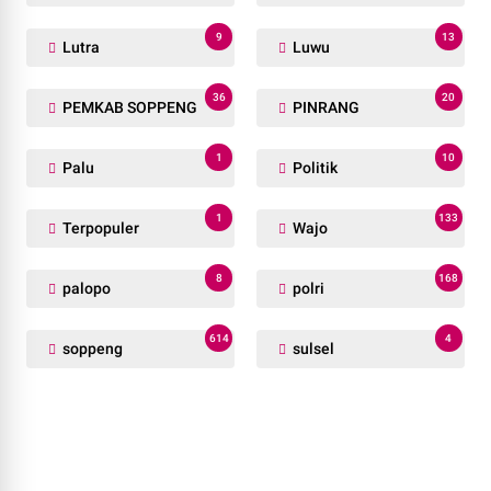
9
13
Lutra
Luwu
36
20
PEMKAB SOPPENG
PINRANG
1
10
Palu
Politik
1
133
Terpopuler
Wajo
8
168
palopo
polri
614
4
soppeng
sulsel