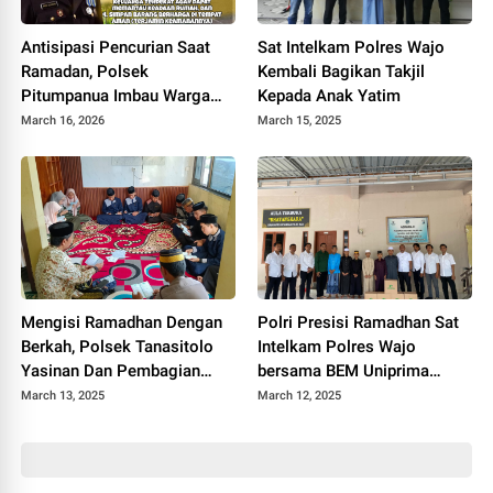
Antisipasi Pencurian Saat
Sat Intelkam Polres Wajo
Ramadan, Polsek
Kembali Bagikan Takjil
Pitumpanua Imbau Warga
Kepada Anak Yatim
Tingkatkan Keamanan
March 16, 2026
March 15, 2025
Rumah
Mengisi Ramadhan Dengan
Polri Presisi Ramadhan Sat
Berkah, Polsek Tanasitolo
Intelkam Polres Wajo
Yasinan Dan Pembagian
bersama BEM Uniprima
Takjil Kepada Anak Yatim
Berbagi Kepada Santri
March 13, 2025
March 12, 2025