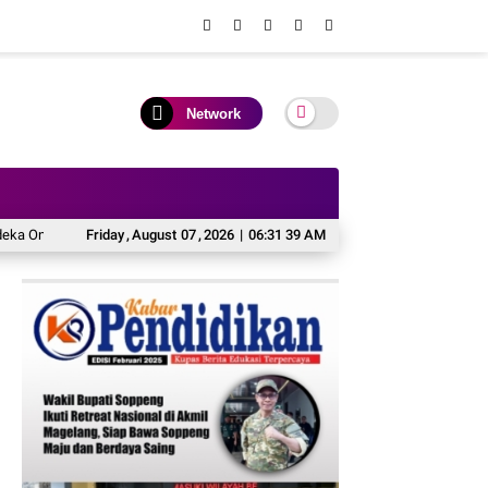
Network
gkir” untuk Pengiriman Paket
Friday
,
August
07
,
2026
Industri Akuakultur Pakistan, Asia Selatan h
|
06:31 40 AM