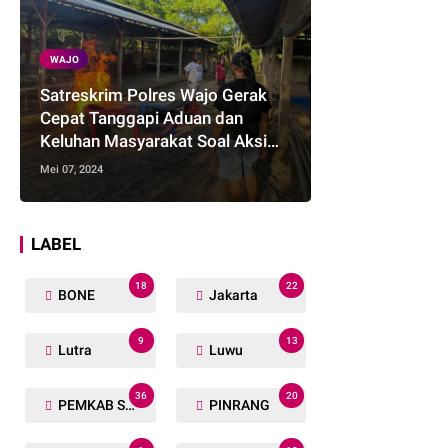
WAJO
Satreskrim Polres Wajo Gerak
Cepat Tanggapi Aduan dan
Keluhan Masyarakat Soal Aksi
Perjudian
Mei 07, 2024
LABEL
18
22
BONE
Jakarta
9
13
Lutra
Luwu
36
20
PEMKAB SOPPENG
PINRANG