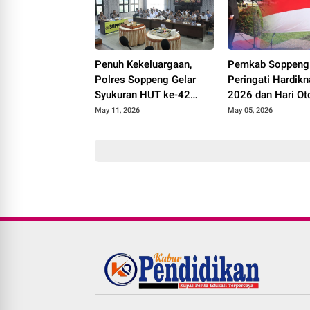
Penuh Kekeluargaan,
Pemkab Soppeng
Polres Soppeng Gelar
Peringati Hardik
Syukuran HUT ke-42
2026 dan Hari O
Kapolres AKBP Aditya
Daerah, Tekankan
May 11, 2026
May 05, 2026
Pradana
Kolaborasi dan
Peningkatan Kual
Pendidikan