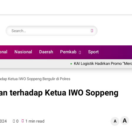
onal
Nasional
Daerah
Pemkab
Sport
KAI Logistik Hadirkan Promo “Merdeka On
dap Ketua IWO Soppeng Bergulir di Polres
an terhadap Ketua IWO Soppeng
A
2024
0
1 min read
A