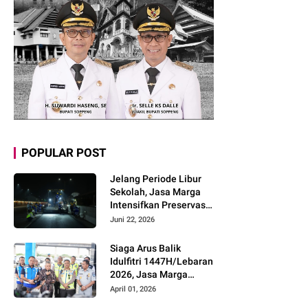
POPULAR POST
Jelang Periode Libur
Sekolah, Jasa Marga
Intensifkan Preservasi
Rutin Jalan Tol untuk
Juni 22, 2026
Tingkatkan Kelancaran,
Keamanan dan
Siaga Arus Balik
Kenyamanan
Idulfitri 1447H/Lebaran
Perjalanan
2026, Jasa Marga
Pastikan Kesiapan
April 01, 2026
Pelayanan dan Imbau