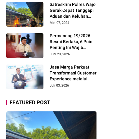
Pemudik Gunakan Rest
Satreskrim Polres Wajo
Area Alternatif
Gerak Cepat Tanggapi
Aduan dan Keluhan
Masyarakat Soal Aksi
Mei 07, 2024
Perjudian
Permendag 19/2026
Resmi Berlaku, 6 Poin
Penting Ini Wajib
Diketahui Pengusaha
Juni 23, 2026
Digital
Jasa Marga Perkuat
Transformasi Customer
Experience melalui
Expert Sharing Session
Juli 03, 2026
Bersama Akademisi
dan Praktisi
FEATURED POST