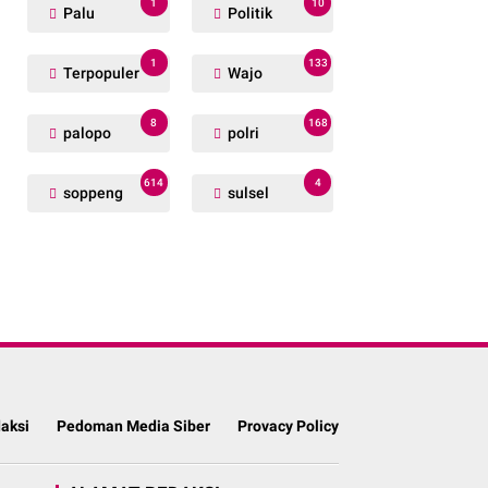
1
10
Palu
Politik
1
133
Terpopuler
Wajo
8
168
palopo
polri
614
4
soppeng
sulsel
aksi
Pedoman Media Siber
Provacy Policy