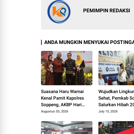
PEMIMPIN REDAKSI
ANDA MUNGKIN MENYUKAI POSTINGA
Suasana Haru Warnai
Wujudkan Lingku
Kenal Pamit Kapolres
Sehat, Pemkab S
Soppeng, AKBP Hari
Salurkan Hibah 2
Budiyanto Siap Lanjutkan
Tangki Septik unt
Augustus 03, 2026
July 15, 2026
Sinergi untuk Bumi
Warga
Latemmamala