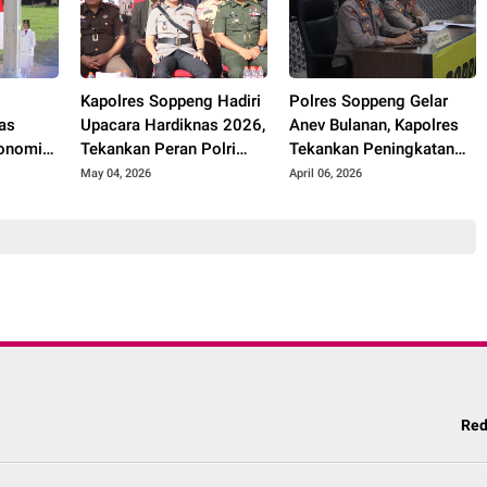
Kapolres Soppeng Hadiri
Polres Soppeng Gelar
nas
Upacara Hardiknas 2026,
Anev Bulanan, Kapolres
tonomi
Tekankan Peran Polri
Tekankan Peningkatan
Dalam Dukungan
Kinerja dan Pelayanan
May 04, 2026
April 06, 2026
Pendidikan
itas
Red