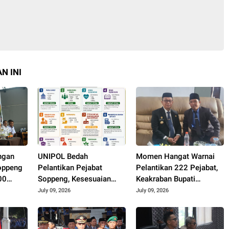
N INI
ngan
UNIPOL Bedah
Momen Hangat Warnai
oppeng
Pelantikan Pejabat
Pelantikan 222 Pejabat,
00
Soppeng, Kesesuaian
Keakraban Bupati
uk
Jabatan dan Disiplin Ilmu
Soppeng dan Kepala
July 09, 2026
July 09, 2026
Capai 70–75 Persen
Kemenag Curi Perhatian