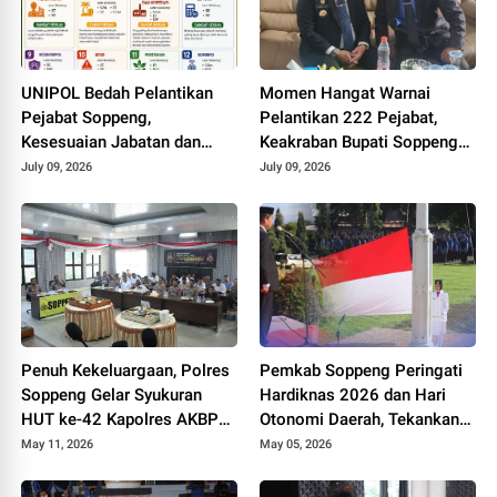
UNIPOL Bedah Pelantikan
Momen Hangat Warnai
Pejabat Soppeng,
Pelantikan 222 Pejabat,
Kesesuaian Jabatan dan
Keakraban Bupati Soppeng
Disiplin Ilmu Capai 70–75
dan Kepala Kemenag Curi
July 09, 2026
July 09, 2026
Persen
Perhatian
Penuh Kekeluargaan, Polres
Pemkab Soppeng Peringati
Soppeng Gelar Syukuran
Hardiknas 2026 dan Hari
HUT ke-42 Kapolres AKBP
Otonomi Daerah, Tekankan
Aditya Pradana
Kolaborasi dan Peningkatan
May 11, 2026
May 05, 2026
Kualitas Pendidikan