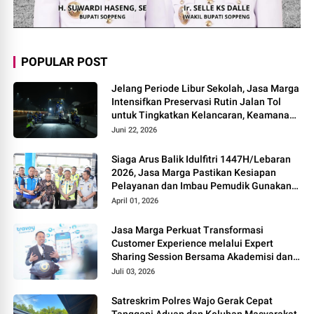
POPULAR POST
Jelang Periode Libur Sekolah, Jasa Marga
Intensifkan Preservasi Rutin Jalan Tol
untuk Tingkatkan Kelancaran, Keamanan
dan Kenyamanan Perjalanan
Juni 22, 2026
Siaga Arus Balik Idulfitri 1447H/Lebaran
2026, Jasa Marga Pastikan Kesiapan
Pelayanan dan Imbau Pemudik Gunakan
Rest Area Alternatif
April 01, 2026
Jasa Marga Perkuat Transformasi
Customer Experience melalui Expert
Sharing Session Bersama Akademisi dan
Praktisi
Juli 03, 2026
Satreskrim Polres Wajo Gerak Cepat
Tanggapi Aduan dan Keluhan Masyarakat