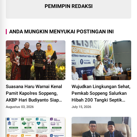
PEMIMPIN REDAKSI
ANDA MUNGKIN MENYUKAI POSTINGAN INI
Suasana Haru Warnai Kenal
Wujudkan Lingkungan Sehat,
Pamit Kapolres Soppeng,
Pemkab Soppeng Salurkan
AKBP Hari Budiyanto Siap
Hibah 200 Tangki Septik
Lanjutkan Sinergi untuk
untuk Warga
Augustus 03, 2026
July 15, 2026
Bumi Latemmamala