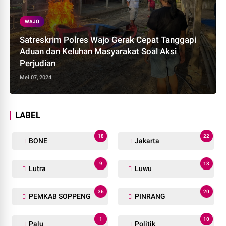
WAJO
Satreskrim Polres Wajo Gerak Cepat Tanggapi
Aduan dan Keluhan Masyarakat Soal Aksi
Perjudian
Mei 07, 2024
LABEL
18
22
BONE
Jakarta
9
13
Lutra
Luwu
36
20
PEMKAB SOPPENG
PINRANG
1
10
Palu
Politik