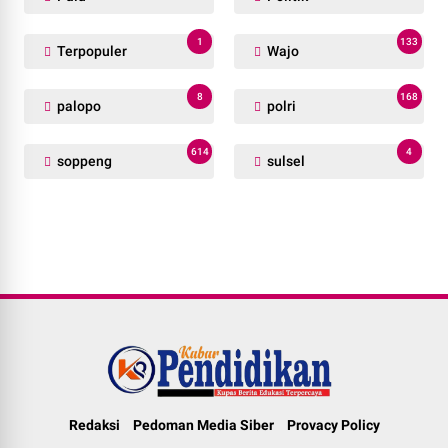
1
133
Terpopuler
Wajo
8
168
palopo
polri
614
4
soppeng
sulsel
Redaksi
Pedoman Media Siber
Provacy Policy