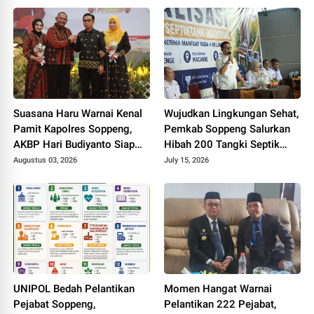
Suasana Haru Warnai Kenal
Wujudkan Lingkungan Sehat,
Pamit Kapolres Soppeng,
Pemkab Soppeng Salurkan
AKBP Hari Budiyanto Siap
Hibah 200 Tangki Septik
Lanjutkan Sinergi untuk
untuk Warga
Augustus 03, 2026
July 15, 2026
Bumi Latemmamala
UNIPOL Bedah Pelantikan
Momen Hangat Warnai
Pejabat Soppeng,
Pelantikan 222 Pejabat,