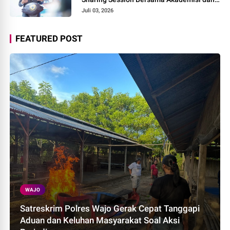
Praktisi
Juli 03, 2026
FEATURED POST
WAJO
Satreskrim Polres Wajo Gerak Cepat Tanggapi
Aduan dan Keluhan Masyarakat Soal Aksi