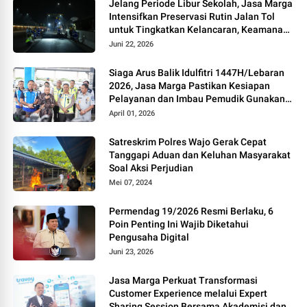
Jelang Periode Libur Sekolah, Jasa Marga
Intensifkan Preservasi Rutin Jalan Tol
untuk Tingkatkan Kelancaran, Keamanan
dan Kenyamanan Perjalanan
Juni 22, 2026
Siaga Arus Balik Idulfitri 1447H/Lebaran
2026, Jasa Marga Pastikan Kesiapan
Pelayanan dan Imbau Pemudik Gunakan
Rest Area Alternatif
April 01, 2026
Satreskrim Polres Wajo Gerak Cepat
Tanggapi Aduan dan Keluhan Masyarakat
Soal Aksi Perjudian
Mei 07, 2024
Permendag 19/2026 Resmi Berlaku, 6
Poin Penting Ini Wajib Diketahui
Pengusaha Digital
Juni 23, 2026
Jasa Marga Perkuat Transformasi
Customer Experience melalui Expert
Sharing Session Bersama Akademisi dan