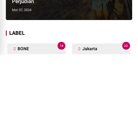
Perjudian
Mei 07, 2024
LABEL
18
22
BONE
Jakarta
9
13
Lutra
Luwu
36
20
PEMKAB SOPPENG
PINRANG
1
10
Palu
Politik
1
133
Terpopuler
Wajo
8
168
palopo
polri