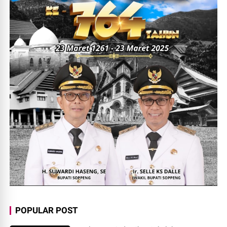
POPULAR POST