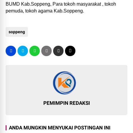
BUMD Kab.Soppeng, Para tokoh masyarakat , tokoh
pemuda, tokoh agama Kab.Soppeng.
soppeng
PEMIMPIN REDAKSI
ANDA MUNGKIN MENYUKAI POSTINGAN INI