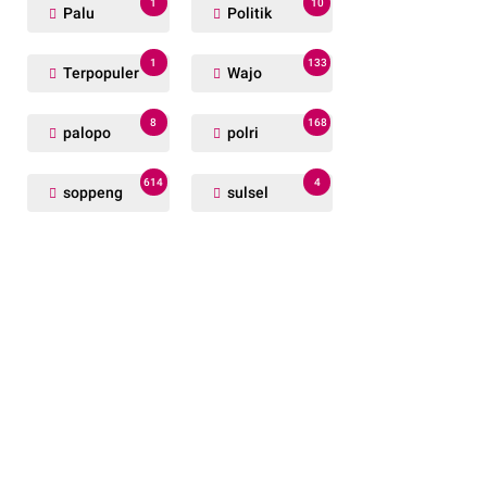
1
10
Palu
Politik
1
133
Terpopuler
Wajo
8
168
palopo
polri
614
4
soppeng
sulsel