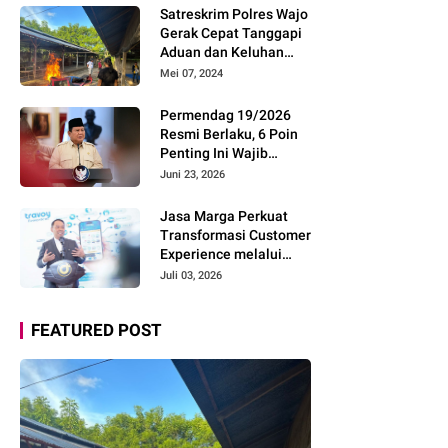
Pemudik Gunakan Rest
Satreskrim Polres Wajo
Area Alternatif
Gerak Cepat Tanggapi
Aduan dan Keluhan
Masyarakat Soal Aksi
Mei 07, 2024
Perjudian
Permendag 19/2026
Resmi Berlaku, 6 Poin
Penting Ini Wajib
Diketahui Pengusaha
Juni 23, 2026
Digital
Jasa Marga Perkuat
Transformasi Customer
Experience melalui
Expert Sharing Session
Juli 03, 2026
Bersama Akademisi
dan Praktisi
FEATURED POST