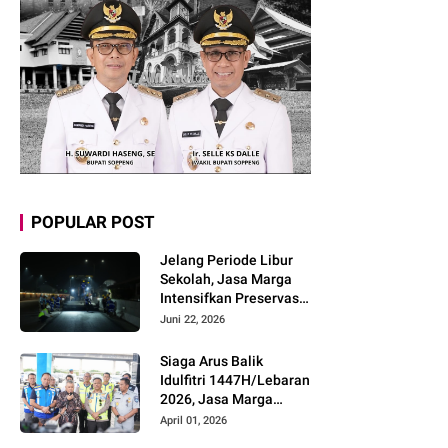
POPULAR POST
Jelang Periode Libur
Sekolah, Jasa Marga
Intensifkan Preservasi
Rutin Jalan Tol untuk
Juni 22, 2026
Tingkatkan Kelancaran,
Keamanan dan
Siaga Arus Balik
Kenyamanan
Idulfitri 1447H/Lebaran
Perjalanan
2026, Jasa Marga
Pastikan Kesiapan
April 01, 2026
Pelayanan dan Imbau