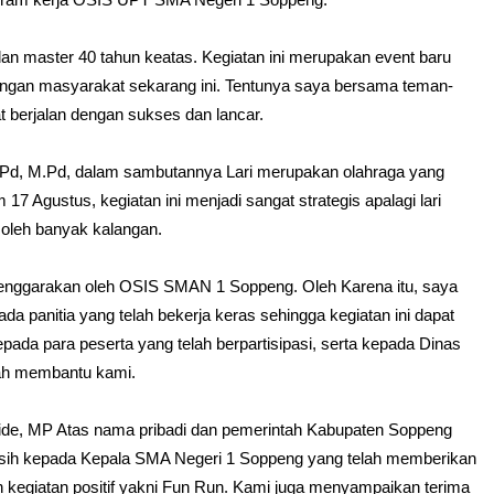
gram kerja OSIS UPT SMA Negeri 1 Soppeng.
m dan master 40 tahun keatas. Kegiatan ini merupakan event baru
angan masyarakat sekarang ini. Tentunya saya bersama teman-
at berjalan dengan sukses dan lancar.
Pd, M.Pd, dalam sambutannya Lari merupakan olahraga yang
 Agustus, kegiatan ini menjadi sangat strategis apalagi lari
 oleh banyak kalangan.
elenggarakan oleh OSIS SMAN 1 Soppeng. Oleh Karena itu, saya
 panitia yang telah bekerja keras sehingga kegiatan ini dapat
epada para peserta yang telah berpartisipasi, serta kepada Dinas
ah membantu kami.
alide, MP Atas nama pribadi dan pemerintah Kabupaten Soppeng
sih kepada Kepala SMA Negeri 1 Soppeng yang telah memberikan
 kegiatan positif yakni Fun Run. Kami juga menyampaikan terima