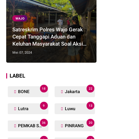
WAJO
Satreskrim Polres Wajo Gerak
Cepat Tanggapi Aduan dan
Keluhan Masyarakat Soal Aksi
Perjudian
Mei 07, 2024
LABEL
18
22
BONE
Jakarta
9
13
Lutra
Luwu
36
20
PEMKAB SOPPENG
PINRANG