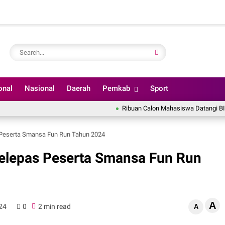
onal
Nasional
Daerah
Pemkab
Sport
Ribuan Calon Mahasiswa Datangi BINUS Uni
 Peserta Smansa Fun Run Tahun 2024
elepas Peserta Smansa Fun Run
A
24
0
2 min read
A