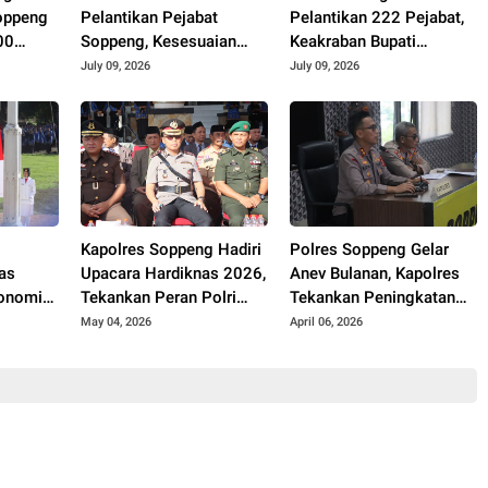
oppeng
Pelantikan Pejabat
Pelantikan 222 Pejabat,
00
Soppeng, Kesesuaian
Keakraban Bupati
uk
Jabatan dan Disiplin Ilmu
Soppeng dan Kepala
July 09, 2026
July 09, 2026
Capai 70–75 Persen
Kemenag Curi Perhatian
Kapolres Soppeng Hadiri
Polres Soppeng Gelar
nas
Upacara Hardiknas 2026,
Anev Bulanan, Kapolres
tonomi
Tekankan Peran Polri
Tekankan Peningkatan
Dalam Dukungan
Kinerja dan Pelayanan
May 04, 2026
April 06, 2026
Pendidikan
itas