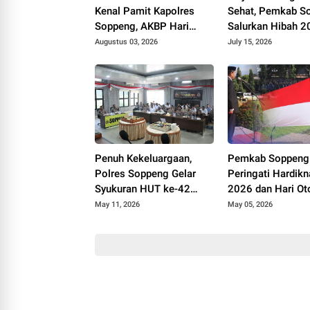
Kenal Pamit Kapolres
Sehat, Pemkab S
Soppeng, AKBP Hari
Salurkan Hibah 2
Budiyanto Siap Lanjutkan
Tangki Septik unt
Augustus 03, 2026
July 15, 2026
Sinergi untuk Bumi
Warga
Latemmamala
Penuh Kekeluargaan,
Pemkab Soppeng
Polres Soppeng Gelar
Peringati Hardik
Syukuran HUT ke-42
2026 dan Hari O
Kapolres AKBP Aditya
Daerah, Tekankan
May 11, 2026
May 05, 2026
Pradana
Kolaborasi dan
Peningkatan Kual
Pendidikan