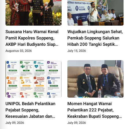
Suasana Haru Warnai Kenal
Wujudkan Lingkungan Sehat,
Pamit Kapolres Soppeng,
Pemkab Soppeng Salurkan
AKBP Hari Budiyanto Siap
Hibah 200 Tangki Septik
Lanjutkan Sinergi untuk
untuk Warga
Augustus 03, 2026
July 15, 2026
Bumi Latemmamala
UNIPOL Bedah Pelantikan
Momen Hangat Warnai
Pejabat Soppeng,
Pelantikan 222 Pejabat,
Kesesuaian Jabatan dan
Keakraban Bupati Soppeng
Disiplin Ilmu Capai 70–75
dan Kepala Kemenag Curi
July 09, 2026
July 09, 2026
Persen
Perhatian