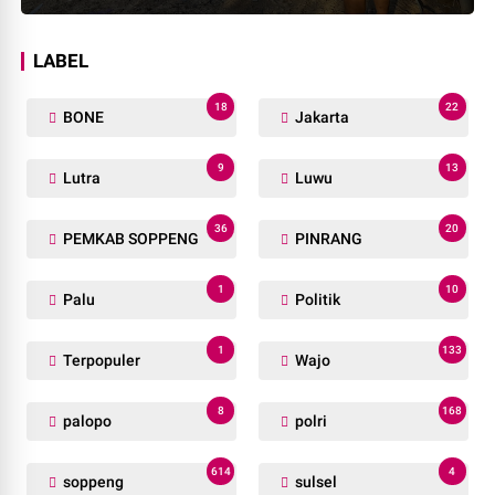
LABEL
18
22
BONE
Jakarta
9
13
Lutra
Luwu
36
20
PEMKAB SOPPENG
PINRANG
1
10
Palu
Politik
1
133
Terpopuler
Wajo
8
168
palopo
polri
614
4
soppeng
sulsel