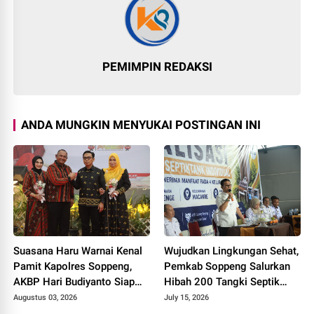
PEMIMPIN REDAKSI
ANDA MUNGKIN MENYUKAI POSTINGAN INI
Suasana Haru Warnai Kenal
Wujudkan Lingkungan Sehat,
Pamit Kapolres Soppeng,
Pemkab Soppeng Salurkan
AKBP Hari Budiyanto Siap
Hibah 200 Tangki Septik
Lanjutkan Sinergi untuk
untuk Warga
Augustus 03, 2026
July 15, 2026
Bumi Latemmamala