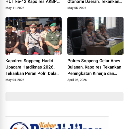
HUT ke-42 Kapolres AKBP
Otonomi Daerah, Tekankan
Aditya Pradana
Kolaborasi dan Peningkatan
May 11, 2026
May 05, 2026
Kualitas Pendidikan
Kapolres Soppeng Hadiri
Polres Soppeng Gelar Anev
Upacara Hardiknas 2026,
Bulanan, Kapolres Tekankan
Tekankan Peran Polri Dalam
Peningkatan Kinerja dan
Dukungan Pendidikan
Pelayanan
May 04, 2026
April 06, 2026