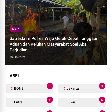
WAJO
Satreskrim Polres Wajo Gerak Cepat Tanggapi
Aduan dan Keluhan Masyarakat Soal Aksi
Perjudian
Mei 07, 2024
LABEL
18
22
BONE
Jakarta
9
13
Lutra
Luwu