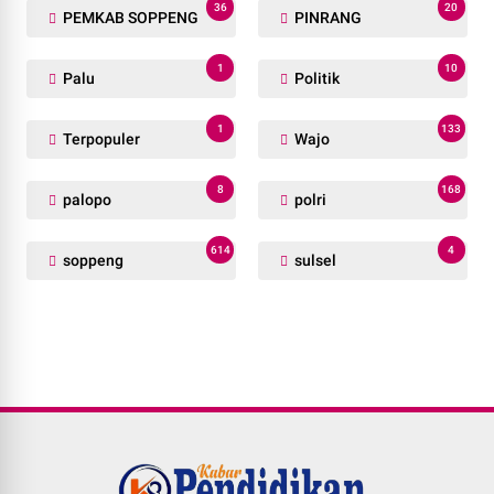
36
20
PEMKAB SOPPENG
PINRANG
1
10
Palu
Politik
1
133
Terpopuler
Wajo
8
168
palopo
polri
614
4
soppeng
sulsel