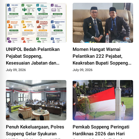
UNIPOL Bedah Pelantikan
Momen Hangat Warnai
Pejabat Soppeng,
Pelantikan 222 Pejabat,
Kesesuaian Jabatan dan
Keakraban Bupati Soppeng
Disiplin Ilmu Capai 70–75
dan Kepala Kemenag Curi
July 09, 2026
July 09, 2026
Persen
Perhatian
Penuh Kekeluargaan, Polres
Pemkab Soppeng Peringati
Soppeng Gelar Syukuran
Hardiknas 2026 dan Hari